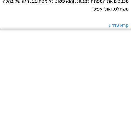
סים את המפתח למנעול, והוא פשוט לא מסתובב. רגע של בהלה
ט, ואולי אפילו
עוד »