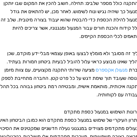
כולל מספר שלבים: תחילה, חשוב להכין את המקום שבו יותקן
כך שיהיה נגיש ונוח לשימוש. לאחר מכן, יש להתאים את גודל
להילת הכספת כדי להבטיח שהוא יעבוד בצורה מיטבית. שלב זה
וח והכנת חורים עבור המנעול ומנגנוניו, אשר צריכים להיות
 לכלי הכספת הקיימים.
 מסובך ולא מומלץ לבצעו באופן עצמאי מבלי ידע מוקדם, שכן
אינו מבוצע כראוי עלול להוביל לבעיות ביטחון חמורות בעתיד.
נעולן אקספרס
מציעה שירותי התקנה מקצועיים, עם צוות מיומן
שעובד תוך שימת דגש על כל פרט קטן. החברה מתחייבת לספק
יכותית, מותאמת אישית, ומבטיחה רמת ביטחון גבוהה בכל תהליך
עם לקוחותיה.
 השימוש במנעול כספת מתקדם
העיקרי של שימוש במנעול כספת מתקדם הוא כמובן הביטחון האישי.
 מתקדמים מצוידים במנגנוני נעילה חדשניים שמקטינים את הסיכויים
בצורה משמעותית. מערכות מתקדמות אלו משולבות בטכנולוגיות