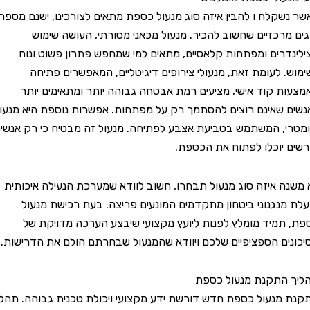
קלח ו להבין איזה סוג מנעול כספת מתאים לצורכינו, ישנם מספר
רכזיים שחשוב להכיר. מנעול מכאני מסורתי, העושה שימוש
רים ומפתחות קלאסיים, מתאים למי שמחפש פתרון פשוט ונוח
 לעומת זאת, מנעולי צירופים דיגיטליים, המאפשרים פתיחה
 קוד אישי, מציעים רמת אבטחה גבוהה יותר ומתאימים יותר
שאינם רוצים להסתמך רק על מפתחות. אפשרות נוספת היא מנעול
, המשתמש בטביעת אצבע לפתיחה. מנעול זה מבטיח כי רק אנשים
יוכלו לפתוח את הכספת.
 איזה סוג מנעול תבחרו, חשוב לוודא שמערכת הנעילה איכותית
נגנוני ביטחון מתקדמים המונעים פריצה. בעת רכישת מנעול
מיד מומלץ לפנות ליועץ מקצועי שיבצע הערכה מדויקת של
ם הספציפיים שלכם ויוודא שהמנעול שבחרתם הולם את הדרישות.
התקנת מנעול כספת
נעול כספת חדש דורשת ידע מקצועי ויכולת טכנית גבוהה. תהליך