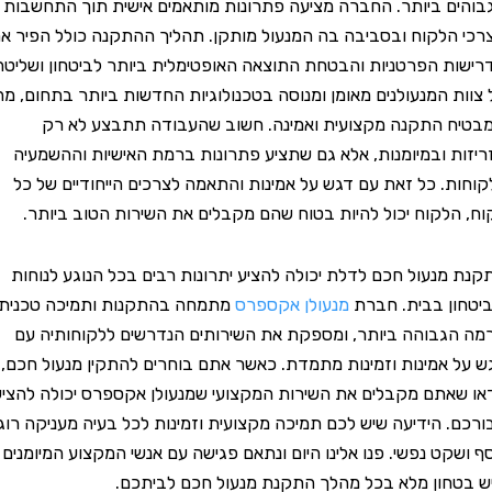
 ביותר. החברה מציעה פתרונות מותאמים אישית תוך התחשבות
לקוח ובסביבה בה המנעול מותקן. תהליך ההתקנה כולל הפיר את
 הפרטניות והבטחת התוצאה האופטימלית ביותר לביטחון ושליטה.
 המנעולנים מאומן ומנוסה בטכנולוגיות החדשות ביותר בתחום, מה
התקנה מקצועית ואמינה. חשוב שהעבודה תתבצע לא רק
 ובמיומנות, אלא גם שתציע פתרונות ברמת האישיות וההשמעיה
. כל זאת עם דגש על אמינות והתאמה לצרכים הייחודיים של כל
לקוח יכול להיות בטוח שהם מקבלים את השירות הטוב ביותר.
נעול חכם לדלת יכולה להציע יתרונות רבים בכל הנוגע לנוחות
ן בבית. חברת
מנעולן אקספרס
מתמחה בהתקנות ותמיכה טכנית
בוהה ביותר, ומספקת את השירותים הנדרשים ללקוחותיה עם
אמינות וזמינות מתמדת. כאשר אתם בוחרים להתקין מנעול חכם,
אתם מקבלים את השירות המקצועי שמנעולן אקספרס יכולה להציע
 הידיעה שיש לכם תמיכה מקצועית וזמינות לכל בעיה מעניקה רוגע
קט נפשי. פנו אלינו היום ונתאם פגישה עם אנשי המקצוע המיומנים
ון מלא בכל מהלך התקנת מנעול חכם לביתכם.