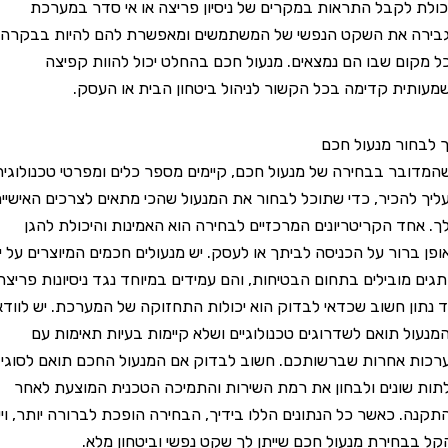
לקבל התראות במקרים של ניסיון פריצה או אי סדר במערכת
 את השקט הנפשי של המשתמשים ומאפשרת להם להיות בבקרה
ם שבו הם נמצאים. מנעול חכם בהחלט יכול להוות קפיצה
ת קדימה בכל הקשור לניהול ביטחון הבית או העסק.
ור מנעול חכם
ר בבחירה של מנעול חכם, קיימים מספר כלים ומפרטי טכנולוגיה
הכיר, כדי שתוכל לבחור את המנעול שהכי מתאים לצרכים האישיים
ד הקריטריונים המרכזיים לבחירה הוא האמינות והיכולת להגן
רור על הכניסה לביתך או לעסק. יש מנעולים חכמים המיוצרים על ידי
מובילים בתחום הבטיחות, והם עמידים במיוחד נגד ניסיונות פריצה.
ן חשוב שכדאי לבדוק הוא יכולות התחזוקה של המערכת. יש לוודא
 תואם לשדרוגים טכנולוגיים ושלא קיימות בעיות תאימות עם
אחרות שברשותכם. חשוב לבדוק אם המנעול החכם תואם לסוגי
ונים ולבחון את רמת השירות והתמיכה הטכנית המוצעת לאחר
 כאשר כל הנתונים הללו בידיך, הבחירה הופכת לברורה יותר, ויש
חירת מנעול חכם שייתן לך שקט נפשי וביטחון מלא.