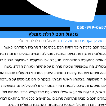
050-999-
מנעול חכם לדלת מומלץ
לן אקספרס
»
מנעולים
»
מנעול חכם לדלת מומלץ
כם לדלת הופך להיות חלק בלתי נפרד מהבית המודרני. כאשר
גיה מתקדמת באופן מתמיד, מנעולים חכמים מציעים יתרונות רבים
 למנעולים המסורתיים. מנעולים אלו מופעלים באמצעות טכנולוגיה
ת, מה שמאפשר שליטה מרחוק על פתיחה וסגירת הדלת, גישה
פשרויות מתקדמות נוספות. היתרון המרכזי במנעולים חכמים הוא
שמעותי בביטחון האישי והביתי, בעיקר כי הם מבוססים על מערכות
אפשרות שיכפול מפתח פיזי. בנוסף, ניתן להפעיל אותם באמצעות
י, טביעות אצבע או אפילו באמצעות אפליקציה בנייד. התחום של
 חכמים מציע פתרונות מרובים שמתאימים לכל אחד בהתאם לצרכיו
. חברת מנעולן אקספרס מתמחה בהתקנת מנעולים חכמים,