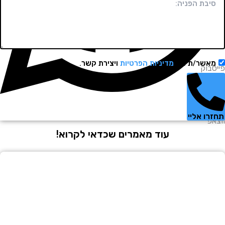
שר/ת את
מדיניות הפרטיות
ויצירת קשר.
וק
 אליי
עוד מאמרים שכדאי לקרוא!