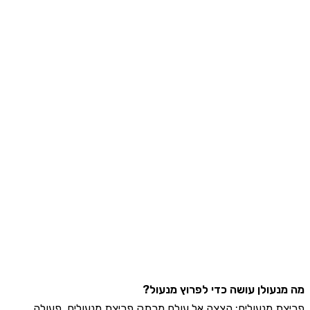
נעולן עושה כדי לפרוץ מנעול?
ת מנעולים: הצצה אל עולם מרתק פריצת מנעולים, פעולה