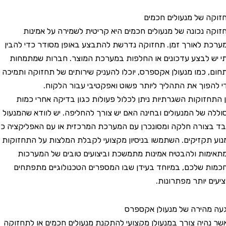
של מנעולים חכמים
נכונה של מנעולים חכמים היא קריטית לשמירה על אמינות
לאורך זמן. תחזוקה נדרשת להתבצע באופן מסודר כדי להבין
לבצע עדכונים או החלפות במערכת המוצר. חברות שמתמחות
כמו מנעולן אקספרס, יוכלו להעניק שירותים של תחזוקה ותמיכה
וך את התהליך ליותר פשוט ואפקטיבי עבור הלקוח.
זוקות השגרתיות ניתן לכלול פעולות כגון בדיקה אחרי כמות
של המנעולים ובחינה האם יש צורך להחליפה. יש לוודא שהמנעול
ורה חלקה ומסונכרן עם המערכת המרכזית או עם האפליקציה כדי
קזיקים. השתמשו בניסיון מקצועי לקבלת המלצות על התחזוקות
ת ולהבטיח אמינות מתמשכת וביצועים טובים של המערכות
שלכם, במיוחד בעידן שבו המספרים הטכנולוגיים מתפתחים
 יותר מפתרונות.
ירה של מנעולן אקספרס
יה צורך במנעולן מקצועי להתקנת מנעולים חכמים או לתחזוקה