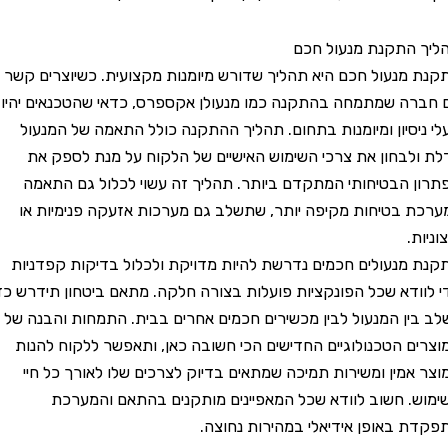
התקנת מנעול חכם
נעול חכם היא תהליך שדורש מיומנות מקצועית. כשיוצרים קשר
 שמתמחה בהתקנה כמו מנעולן אקספרס, כדאי שהטכנאים יהיו
סיון ומיומנות בתחום. תהליך ההתקנה כולל התאמה של המנעול
בחון את צרכי השימוש האישיים של הלקוח על מנת לספק את
הבטיחותי המתקדם ביותר. תהליך זה עשוי לכלול גם התאמה
בטיחות מקיפה יותר, שתשלב גם מערכות אזעקה פנימיות או
.
נעולים חכמים נדרשת להיות מדויקת ולכלול בדיקות קפדניות
דא שכל הפונקציות פועלות בצורה חלקה. מתאם ביטחון תידרש כדי
ן המנעול לבין מכשירים חכמים אחרים בבית. התמחות והבנה של
 הטכנולוגיים החדישים הכי חשובה כאן, ותאפשר ללקוח להנות
מין ומשירות תמיכה שמתאים בדיוק לצרכים שלו לאורך כל חיי
 חשוב לוודא שכל המאפיינים מותקנים בהתאם והמערכת
באופן אידיאלי במהירות נחוצה.