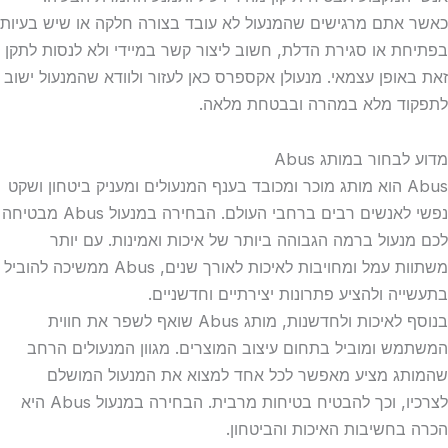
כאשר אתם מרגישים שהמנעול לא עובד בצורה חלקה או שיש בעיות
בפתיחת או סגירת הדלת, חשוב ליצור קשר במיידי ולא לנסות לתקן
זאת באופן עצמאי. מנעולן אקספרס כאן לעזור ולוודא שהמנעול ישוב
לתפקוד מלא במהרה ובבטחת מלאה.
מדוע לבחור במותג Abus
Abus הוא מותג מוכר ומכובד בענף המנעולים ומעניק ביטחון ושקט
נפשי לאנשים רבים ברחבי העולם. הבחירה במנעול Abus מבטיחה
לכם מנעול ברמה הגבוהה ביותר של איכות ואמינות. עם יותר
משתוות עמל ומחויבות לאיכות לאורך שנים, Abus ממשיכה להוביל
בתעשייה ולהציע פתרונות יצירתיים וחדשניים.
בנוסף לאיכות ולחדשנות, מותג Abus שואף לשפר את חווית
המשתמש ומוביל בתחום עיצוב המוצרים. מגוון המנעולים הרחב
שהמותג מציע מאפשר לכל אחד למצוא את המנעול המושלם
לצרכיו, וכך להבטיח בטיחות מרבית. הבחירה במנעול Abus היא
הכרה בחשיבות האיכות והביטחון.