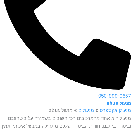
050-999-0657
מנעול abus
מנעולן אקספרס
»
מנעולים
»
מנעול abus
מנעול הוא אחד מהמרכיבים הכי חשובים בשמירה על ביטחונכם
וביטחון ביתכם. חוויית הביטחון שלכם מתחילה במנעול איכותי ואמין.