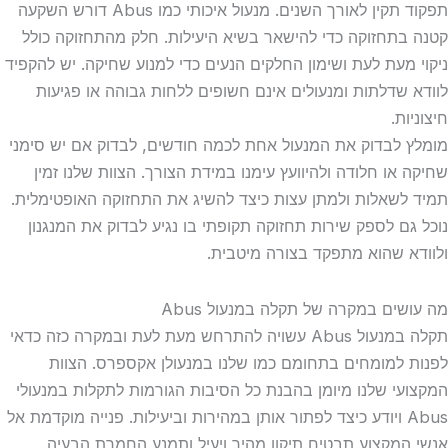
תפקוד תקין לאורך השנים. מנעול איכותי כמו Abus דורש השקעה
קטנה בתחזוקה כדי להישאר בשיא היעילות. חלק מהתחזוקה כולל
ניקוי מעת לעת ושימון החלקים הנעים כדי למנוע שחיקה. יש להקפיד
לוודא שדלתות ומנעולים אינם חשופים ללחות גבוהה או פגיעות
חיצוניות.
מומלץ לבדוק את המנעול אחת לכמה חודשים, לבדוק אם יש סימני
שחיקה או חלודה ולהיוועץ עימנו במידת הצורך. הצוות שלנו זמין
תמיד לשאלות ולמתן עצות כיצד להשיג את התחזוקה האופטימלית.
נוכל גם לספק שירות תחזוקה תקופתי בו נגיע לבדוק את המנגנון
ולוודא שהוא מתפקד בצורה מיטבית.
מה עושים במקרה של תקלה במנעול Abus
תקלה במנעול Abus עשויה להתרחש מעת לעת ובמקרה כזה כדאי
לפנות למומחים בתחומם כמו שלנו במנעולן אקספרס. הצוות
המקצועי שלנו מיומן בהבנת כל הסיבות הגורמות לתקלות במנעולי
Abus ויודע כיצד לפתור אותן במהירות וביעילות. פנייה מוקדמת אל
אנשי המקצוע תבטיח תיקון מהיר ויעיל ותמנע החמרת הבעיה.