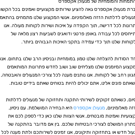
 והמומחיות של מנעולן אקספרס
עולן אקספרס גאה להציע שירותים מקצועיים ואמינים בכל הקשור
ם לדלתות הזזה מאלומיניום. אנשי המקצוע שלנו מתמחים בהתאמת
 לכל דרישה, תוך הקפדה על איכות ושירות לקוחות מעולה. אנו
ם לכל עבודה באופן פרטני ודואגים לשביעות רצון מלאה של
 שלנו תוך כדי עמידה בתקני האיכות הגבוהים ביותר.
דות להצלחה שלנו טמון במומחיות ובניסיון הרב שלנו בתחום. אנשי
המיומנים שלנו מצליחים שוב ושוב לחדש פתרונות המותאמים
רחב של לקוחות. אנו נותנים מענה לכל צורכי המנעולים והאבטחה,
פונים אלינו, אתם יכולים להיות בטוחים שאתם בידיים טובות.
כשאתם זקוקים לשירותי התקנה ותחזוקה של מנעולים לדלתות
לומיניום,
מנעולן אקספרס
היא הבחירה המושלמת. עם ניסיון,
ת ואמינות מובטחים, אנשי הצוות שלנו כאן כדי לספק לכם את
המושלם לצורכי הבטיחות שלכם. בין אם מדובר בהתקנה של
דש או בתחזוקה ותיקונים, אנו זמינים לשירותכם ולתת מענה לכל