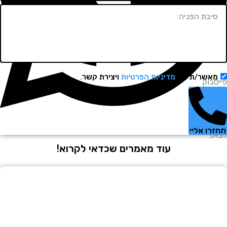
שר/ת את
מדיניות הפרטיות
ויצירת קשר.
וק
 אליי
עוד מאמרים שכדאי לקרוא!