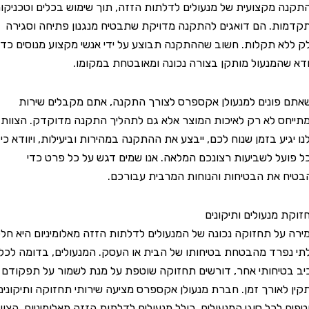
מקצועית של מנעולים לדלתות הזזה, תוך שימוש בכלים וטכניקות
. הם דואגים להתקנה מדויקת שתבטיח מנגנון פתיחה וסגירה
 תקלות. חשוב שההתקנה תבוצע על ידי אנשי מקצוע מנוסים כדי
המנעול מותקן בצורה נכונה ומאובטחת במקומו.
ונים למנעולן אקספרס לצורך התקנה, אתם מקבלים שירות
 לא רק לאיכות המוצר אלא גם לתהליך התקנה מדוקדק. הצוות
ע בזמן שנוח לכם, ייבצע את ההתקנה במהירות וביעילות, ויוודא כי
ל לשביעות רצונכם המלאה. אנו שמים דגש על כל פרט כדי
את הבטיחות והנוחות המרבית עבורכם.
מנעולים ותיקונים
ל תחזוקה נכונה של המנעולים לדלתות הזזה מאלומיניום היא חלק
רד מהבטחת בטיחותו של הבית או העסק. המנעולים, בדומה לכל
יחותי אחר, דורשים תחזוקה שוטפת על מנת לשמור על תפקודם
אורך זמן. חברת מנעולן אקספרס מציעה שירותי תחזוקה ותיקונים
לכל סוגי המנעולים, כולל מנעולים לדלתות הזזה מאלומיניום. הצוות