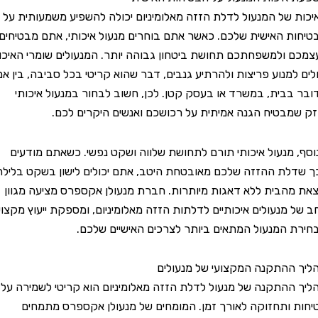
של המנעול לדלת הזזה מאלומיניום יכולה להשפיע משמעותית על
 האישית שלכם. כאשר אתם בוחרים מנעול איכותי, אתם מבטיחים
ולמשפחתכם תחושת ביטחון גבוהה יותר. המנעולים שומרי האיכות
למנוע פריצות ולהרתיע גנבים, דבר שהוא קריטי בכל סביבה, בין אם
בית, במשרד או בעסק קטן. לכן, חשוב לבחור במנעול איכותי
בטיח הגנה אמיתית על רכושכם ואנשים היקרים לכם.
מנעול איכותי תורם לתחושת שלווה ושקט נפשי. כשאתם מודעים
ת ההזזה שלכם מאובטחת היטב, אתם יכולים לישון בשקט בלילה
הבית ללא דאגות מיותרות. חברת מנעולן אקספרס מציעה מגוון
מנעולים איכותיים לדלתות הזזה מאלומיניום, ומספקת ייעוץ מקצועי
המנעול המתאים ביותר לצרכים האישיים שלכם.
התקנה המקצועי של מנעולים
התקנה של מנעול לדלת הזזה מאלומיניום הוא קריטי לשמירה על
ותחזוקה לאורך זמן. המומחים של מנעולן אקספרס מתמחים