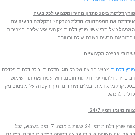
פורץ דלתות ביפו: פתרון מהיר ומקצועי לכל בעיה
איבדתם את המפתחות? הדלת נטרקה? נתקלתם בבעיה עם
המנעול?
אל תתייאשו! פורץ דלתות מקצועי יגיע אליכם במהירות
ויפתור את הבעיה בצורה יעילה ובטוחה.
שירותי פריצה מקצועיים:
פורץ דלתות
מבצע פריצה של כל סוגי הדלתות, כולל דלתות פלדלת,
רב בריח, דלתות עץ, ודלתות חוסם. הוא יעשה זאת תוך שימוש
בטכניקות מתקדמות ובכלים מיוחדים, תוך הקפדה על מינימום נזק
לדלת ולרכוש.
צוות מיומן וזמין 24/7:
צוות פורץ דלתות זמין 24 שעות ביממה, 7 ימים בשבוע, לכל
קריאה. אנו מציעים שירותי פריצה דחופה במקרים חירום, כמו גם