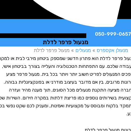
050-999-
מנעול פרפר לדלת
לן אקספרס
»
מנעולים
»
מנעול פרפר לדלת
רפר לדלת הוא פתרון חדשני שמספק ביטחון מירבי לבית או למקום
שלכם. עם התפתחות הטכנולוגיה והעלייה בצורך בביטחון אישי,
המנעולים לפריט חשוב יותר ויותר בכל בית. מנעול פרפר מציע
מרובים, בין אם מדובר בעיצוב מודרני או בפונקציונליות גבוהה.
ציעה התקנת מנעולים מכל הסוגים, תוך מענה מהיר ועזרה
 בשירותים נוספים כמו פריצת דלתות במקרה חירום. השירות שלנו
לקוח ומבוסס על מקצועיות ואמינות, ומעניק לכם שקט נפשי בכל
 מנעול פרפר לדלת