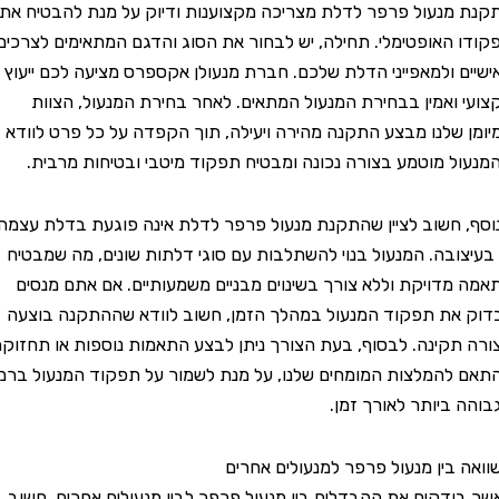
נעול פרפר לדלת מצריכה מקצוענות ודיוק על מנת להבטיח את
האופטימלי. תחילה, יש לבחור את הסוג והדגם המתאימים לצרכים
 ולמאפייני הדלת שלכם. חברת מנעולן אקספרס מציעה לכם ייעוץ
ואמין בבחירת המנעול המתאים. לאחר בחירת המנעול, הצוות
שלנו מבצע התקנה מהירה ויעילה, תוך הקפדה על כל פרט לוודא
 מוטמע בצורה נכונה ומבטיח תפקוד מיטבי ובטיחות מרבית.
חשוב לציין שהתקנת מנעול פרפר לדלת אינה פוגעת בדלת עצמה
ובה. המנעול בנוי להשתלבות עם סוגי דלתות שונים, מה שמבטיח
דויקת וללא צורך בשינוים מבניים משמעותיים. אם אתם מנסים
ת תפקוד המנעול במהלך הזמן, חשוב לוודא שההתקנה בוצעה
קינה. לבסוף, בעת הצורך ניתן לבצע התאמות נוספות או תחזוקה
המלצות המומחים שלנו, על מנת לשמור על תפקוד המנעול ברמה
ביותר לאורך זמן.
בין מנעול פרפר למנעולים אחרים
דקים את ההבדלים בין מנעול פרפר לבין מנעולים אחרים, חשוב