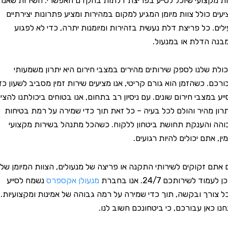
צועי שיוכל לסייע בפריצת דלתות בהקדם האפשרי. השירות שאנו
כולל צוות מיומן המגיע למקום במהירות ומציע פתרונות יצירתיים
. כל פריצת דלת נעשית בזהירות ומיומנות יתרה, כדי לא לפגוע
דלת או במנעול.
שלנו לספק שירותים מהירים במצבי חירום היא יתרון משמעותי
 כשהזמן הוא גורם קריטי, אנו מציעים שירות זמין מסביב לשעון כדי
צבי חירום שונים. עם ניסיון רב בתחום, אנו בטוחים ביכולתנו להציע
היר והולם לכל בעיה – כל זאת תוך כדי שמירה על רמת בטיחות
הענקת תחושת ביטחון ללקוח. כשהכל מתנהל בשירות מקצועי
תם יכולים להיות רגועים.
זקוקים לשירותי התקנה או פריצה של מנעולים, הצוות המיומן שלנו
שירותכם 24/7. אנו בחברת
מנעולן אקספרס
נשמח לסייע
ך ובקשה, תוך כדי שמירה על רמה גבוהה של אמינות ומקצועיות.
ן עבורכם, כי ביטחונכם חשוב לנו.