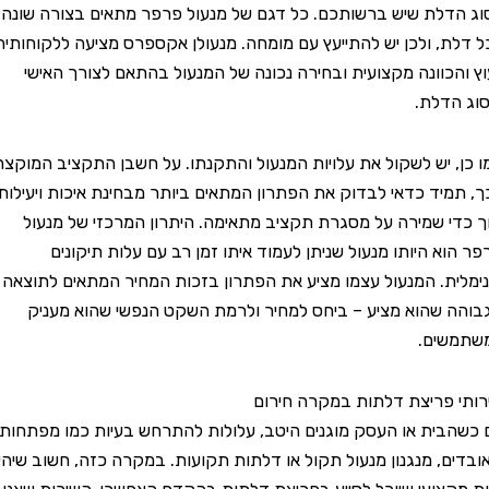
לת שיש ברשותכם. כל דגם של מנעול פרפר מתאים בצורה שונה
, ולכן יש להתייעץ עם מומחה. מנעולן אקספרס מציעה ללקוחותיה
הכוונה מקצועית ובחירה נכונה של המנעול בהתאם לצורך האישי
דלת.
 יש לשקול את עלויות המנעול והתקנתו. על חשבן התקציב המוקצה
יד כדאי לבדוק את הפתרון המתאים ביותר מבחינת איכות ויעילות
 שמירה על מסגרת תקציב מתאימה. היתרון המרכזי של מנעול
א היותו מנעול שניתן לעמוד איתו זמן רב עם עלות תיקונים
ת. המנעול עצמו מציע את הפתרון בזכות המחיר המתאים לתוצאה
שהוא מציע – ביחס למחיר ולרמת השקט הנפשי שהוא מעניק
ים.
פריצת דלתות במקרה חירום
ית או העסק מוגנים היטב, עלולות להתרחש בעיות כמו מפתחות
, מנגנון מנעול תקול או דלתות תקועות. במקרה כזה, חשוב שיהיה