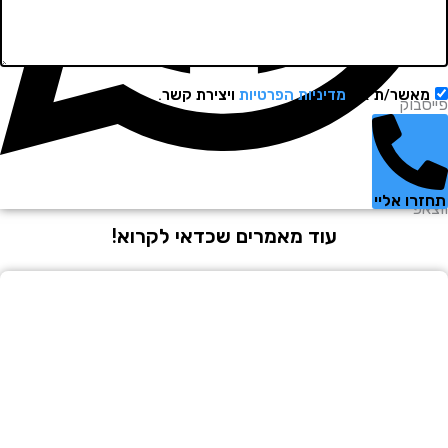
שר/ת את
מדיניות הפרטיות
ויצירת קשר.
וק
 אליי
עוד מאמרים שכדאי לקרוא!