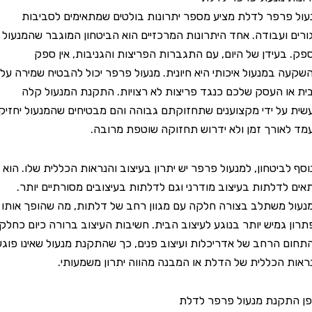
רפר לדלת מציע מספר יתרונות בולטים שמתאימים לסביבות
ועבודה. אחד היתרונות המרכזיים הוא הביטחון המוגבר שהמנעול
עידן של היום, עם התגברות הפריצות והגניבות, אין ספק
במנעול איכותי היא חיונית. מנעול פרפר יכול להבטיח שמירה על
 העסק שלכם כנגד פריצות לא רצויות. התקנת המנעול קלה
על ידי מקצוענים שתחזוקתם גבוהה והם מבטיחים שהמנעול יחזיק
ורך זמן ולא ידרוש תחזוקה שוטפת מרובה.
ביטחון, למנעול פרפר יש יתרון בעיצוב והנראות הכללית שלו. הוא
דלתות בעיצוב מודרני וגם לדלתות בעיצובים מסורתיים יותר.
משתלב בצורה חלקה עם מגוון רחב של דלתות, מה שהופך אותו
גמיש יותר בנוגע לעיצוב הבית. חשיבות העיצוב ברורה כיום כחלק
הרחב של אדריכלות ועיצוב פנים, כך שהתקנת מנעול שאינו פוגע
הכללית של הדלת או המבנה מהווה יתרון משמעותי.
קנת מנעול פרפר לדלת