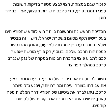
כור שגם במצוקה, רצוי לבצע מספר בדיקות חשובות
ני הזמנת פורץ, כדי להבטיח שירות מקצועי, אמין ובמחיר
ן.
דיקה הראשונה והחשובה ביותר היא לוודא שהפורץ הינו
ל רישיון תקף מטעם משטרת ישראל. רישיון זה מבטיח
א מדובר בעבריין המתחזה למנעולן, ומונע ממנו גישה
פתחות הרכב שלכם. בנוסף, רק פורץ מורשה יאפשר
ם לתבוע פיצוי מחברת הביטוח במקרה של נזק שנגרם
כב במהלך הפריצה.
וב לבדוק גם את ניסיונו של הפורץ. פורץ מנוסה יבצע
 עבודתו בצורה יעילה ומהירה יותר, וימנע נזק מיותר
כב. ניתן לברר את ניסיונו של הפורץ דרך המלצות מפה
וזן, חיפוש באתרי אינטרנט או ביקורות של לקוחות
דמים.