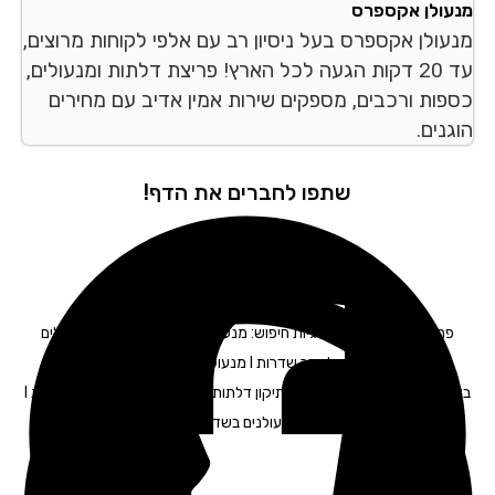
עולן אקספרס
עולן אקספרס בעל ניסיון רב עם אלפי לקוחות מרוצים,
עד 20 דקות הגעה לכל הארץ! פריצת דלתות ומנעולים,
פות ורכבים, מספקים שירות אמין אדיב עם מחירים
נים.
שתפו לחברים את הדף!
פריצת רכב שדרות – תגיות חיפוש: מנעולים בשדרות I החלפת מנעולים
בשדרות I החלפת צילינדר שדרות I מנעולן רכב בשדרות I מנעולן לרכב
בשדרות I מפתח לרכב שדרות I תיקון דלתות שדרות I פריצת כספות שדרות I
פתיחת דלתות שדרות I מנעולנים בשדרות | פורץ דלתות בשדרות