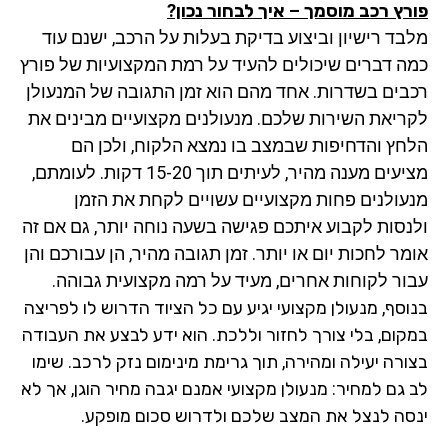
רץ רכב מוסמך – איך לבחור נכון?
בד רישיון וביצוע בדיקת בעלות על הרכב, ישנם עוד
ה דברים שיכולים להעיד על רמת המקצועיות של פורץ
בים בשדרות. אחד מהם הוא זמן התגובה של המנעולן
ריאת השירות שלכם. מנעולנים מקצועיים מבינים את
חץ והדחיפות שבמצב בו נמצא הלקוח, ולכן הם
מציעים מענה מהיר, לעיתים תוך 15-20 דקות. לעומתם,
עולנים פחות מקצועיים עשויים לקחת את הזמן
נסות לקבוע איתכם פגישה בשעה נוחה יותר, גם אם זה
מר לחכות יום או יותר. זמן תגובה מהיר, הן עבורכם והן
ור לקוחות אחרים, מעיד על רמה מקצועית גבוהה.
וסף, מנעולן מקצועי יגיע עם כל הציוד הדרוש לו לפריצה
קום, בלי צורך לחזור וללכת. הוא ידע לבצע את העבודה
ורה יעילה ומהירה, תוך גרימת מינימום נזק לרכב. שימו
 גם למחיר: מנעולן מקצועי אמנם יגבה מחיר הוגן, אך לא
סה לנצל את המצב שלכם ולדרוש סכום מופקע.