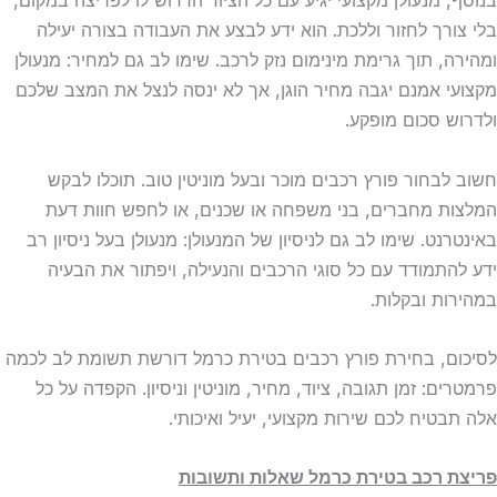
בנוסף, מנעולן מקצועי יגיע עם כל הציוד הדרוש לו לפריצה במקום,
בלי צורך לחזור וללכת. הוא ידע לבצע את העבודה בצורה יעילה
ומהירה, תוך גרימת מינימום נזק לרכב. שימו לב גם למחיר: מנעולן
מקצועי אמנם יגבה מחיר הוגן, אך לא ינסה לנצל את המצב שלכם
ולדרוש סכום מופקע.
חשוב לבחור פורץ רכבים מוכר ובעל מוניטין טוב. תוכלו לבקש
המלצות מחברים, בני משפחה או שכנים, או לחפש חוות דעת
באינטרנט. שימו לב גם לניסיון של המנעולן: מנעולן בעל ניסיון רב
ידע להתמודד עם כל סוגי הרכבים והנעילה, ויפתור את הבעיה
במהירות ובקלות.
לסיכום, בחירת פורץ רכבים בטירת כרמל דורשת תשומת לב לכמה
פרמטרים: זמן תגובה, ציוד, מחיר, מוניטין וניסיון. הקפדה על כל
אלה תבטיח לכם שירות מקצועי, יעיל ואיכותי.
פריצת רכב בטירת כרמל שאלות ותשובות