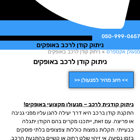
050-999-
ניתוק קודן לרכב באופקים
ן אקספרס
»
ניתוק קודן לרכב באופקים
ניתוק קודן לרכב באופקים
>> חיוג מהיר למנעולן <<
תוק קודנית לרכב – מנעולן מקצועי באופקים!
קנת קודן ברכב היא דרך יעילה להגן עליו מפני גניבה
 פריצה. עם זאת, ייתכנו מקרים בהם הקודן יתגלה
עייתי. תקלות נפוצות כוללות צפצופים בלתי פוסקים
מן נסיעה, אי זיהוי שלט רחוק או קשיים בהתנעת הרכב.