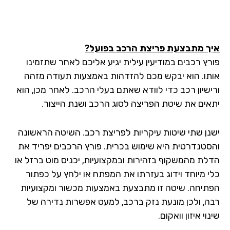
ך מתבצעת פריצת הרכב בפועל?
רץ רכבים במודיעין עילית יגיע אליכם לאחר שתזמינו
תו. הוא יבקש מכם להזדהות באמצעות תעודה מזהה
ישיון רכב כדי לוודא שאתם בעלי הרכב. לאחר מכן, הוא
אים את שיטת הפריצה לסוג הרכב ושנת הייצור.
נן שתי שיטות עיקריות לפריצת רכב. השיטה הראשונה
סטנדרטית היא שימוש בכרית. פורץ הרכבים יפריד את
לת מהמשקוף בזהירות ובמקצועיות, יכניס מוט ברזל או
י מיוחד וידוג בעזרתו את המפתח או ילחץ על כפתור
תיחה. שיטה זו מתבצעת באמצעות מכשור ומקצועיות
ה, ולכן מונעת נזק ברכב, למעט אפשרות נדירה של
וי איזון וואקום.