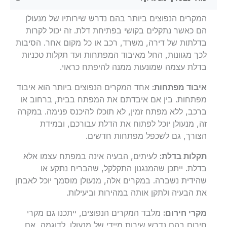
המקרים הנפוצים ביותר בהם נדרש שירותיו של מנעולן
הם כאשר נתקלים בקושי בפתיחת דלת. זה יכול לקרות
בדלתות של דירה, משרד, רכב או כל מקום אחר. הסיבות
לכך מגוונות, החל מאיבוד המפתחות ועד תקלות טכניות
בדלת עצמה שמונעות ממנה להיפתח כראוי.
איבוד מפתחות:
אחד המקרים הנפוצים ביותר הוא איבוד
מפתחות. בין אם איבדתם את המפתח בבית, ברחוב או
ברכב, ללא מפתח זמין, לא תוכלו להיכנס פנימה. במקרה
זה, מנעולן יוכל לפתוח את הדלת עבורכם, ובמידת
הצורך, גם לשכפל מפתחות חדשים.
תקלות בדלת:
לעיתים, הבעיה אינה במפתח עצמו אלא
בדלת. ייתכן שהמנגנון התקלקל, שהבריח נתקע או
שהידית נשברה. במקרים אלה, מנעולן מוסמך יוכל לאבחן
את הבעיה ולתקן אותה במהירות וביעילות.
מקרי חירום:
מלבד המקרים הנפוצים, ייתכנו גם מקרי
חירום בהם נדרש שירות מיידי של מנעולן. לדוגמה, אם