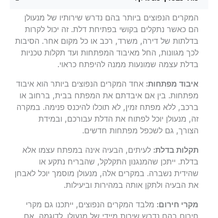
המקרים הנפוצים ביותר בהם נדרש שירותיו של מנעולן
הם כאשר נתקלים בקושי בפתיחת דלת. זה יכול לקרות
בדלתות של דירה, משרד, רכב או כל מקום אחר. הסיבות
לכך מגוונות, החל מאיבוד המפתחות ועד תקלות טכניות
בדלת עצמה שמונעות ממנה להיפתח כראוי.
איבוד מפתחות:
אחד המקרים הנפוצים ביותר הוא איבוד
מפתחות. בין אם איבדתם את המפתח בבית, ברחוב או
ברכב, ללא מפתח זמין, לא תוכלו להיכנס פנימה. במקרה
זה, מנעולן יוכל לפתוח את הדלת עבורכם, ובמידת
הצורך, גם לשכפל מפתחות חדשים.
תקלות בדלת:
לעיתים, הבעיה אינה במפתח עצמו אלא
בדלת. ייתכן שהמנגנון התקלקל, שהבריח נתקע או
שהידית נשברה. במקרים אלה, מנעולן מוסמך יוכל לאבחן
את הבעיה ולתקן אותה במהירות וביעילות.
מקרי חירום:
מלבד המקרים הנפוצים, ייתכנו גם מקרי
חירום בהם נדרש שירות מיידי של מנעולן. לדוגמה, אם