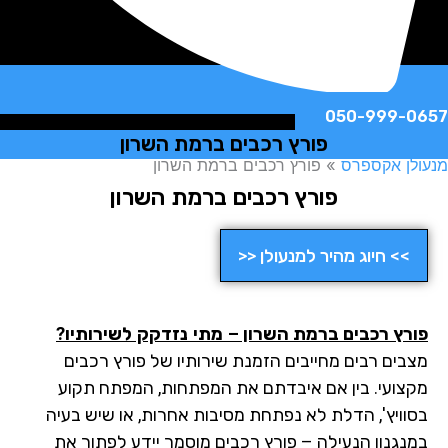
050-999-
פורץ רכבים ברמת השרון
ן אקספרס
»
פורץ רכבים ברמת השרון
פורץ רכבים ברמת השרון
>> חיוג מהיר למנעולן <<
רץ רכבים ברמת השרון
– מתי נזדקק לשירותיו?
בים רבים מחייבים הזמנת שירותיו של פורץ רכבים
צועי. בין אם איבדתם את המפתחות, המפתח תקוע
וויץ', הדלת לא נפתחת מסיבות אחרות, או שיש בעיה
נגנון הנעילה – פורץ רכבים מוסמך יידע לפתור את