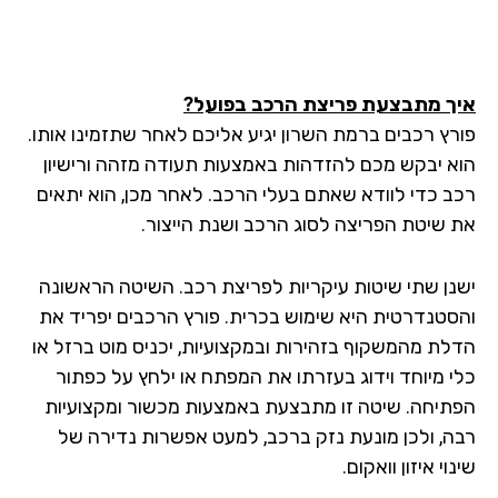
ך מתבצעת פריצת הרכב בפועל?
רץ רכבים ברמת השרון יגיע אליכם לאחר שתזמינו אותו.
א יבקש מכם להזדהות באמצעות תעודה מזהה ורישיון
ב כדי לוודא שאתם בעלי הרכב. לאחר מכן, הוא יתאים
 שיטת הפריצה לסוג הרכב ושנת הייצור.
נן שתי שיטות עיקריות לפריצת רכב. השיטה הראשונה
סטנדרטית היא שימוש בכרית. פורץ הרכבים יפריד את
לת מהמשקוף בזהירות ובמקצועיות, יכניס מוט ברזל או
י מיוחד וידוג בעזרתו את המפתח או ילחץ על כפתור
תיחה. שיטה זו מתבצעת באמצעות מכשור ומקצועיות
ה, ולכן מונעת נזק ברכב, למעט אפשרות נדירה של
וי איזון וואקום.