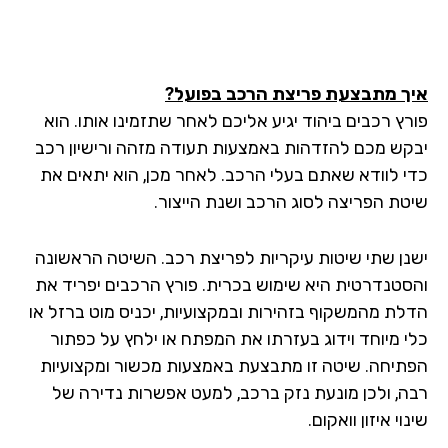
ך מתבצעת פריצת הרכב בפועל?
רץ רכבים ביהוד יגיע אליכם לאחר שתזמינו אותו. הוא
קש מכם להזדהות באמצעות תעודה מזהה ורישיון רכב
י לוודא שאתם בעלי הרכב. לאחר מכן, הוא יתאים את
טת הפריצה לסוג הרכב ושנת הייצור.
נן שתי שיטות עיקריות לפריצת רכב. השיטה הראשונה
סטנדרטית היא שימוש בכרית. פורץ הרכבים יפריד את
לת מהמשקוף בזהירות ובמקצועיות, יכניס מוט ברזל או
י מיוחד וידוג בעזרתו את המפתח או ילחץ על כפתור
תיחה. שיטה זו מתבצעת באמצעות מכשור ומקצועיות
ה, ולכן מונעת נזק ברכב, למעט אפשרות נדירה של
וי איזון וואקום.