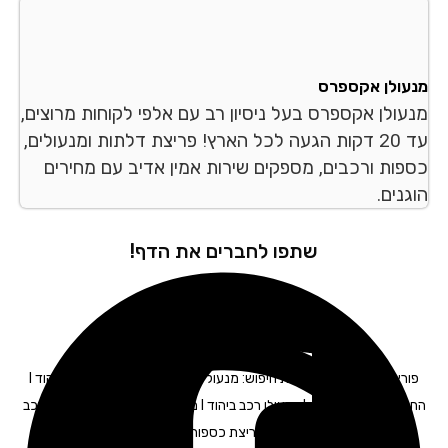
עולן אקספרס
עולן אקספרס בעל ניסיון רב עם אלפי לקוחות מרוצים,
עד 20 דקות הגעה לכל הארץ! פריצת דלתות ומנעולים,
פות ורכבים, מספקים שירות אמין אדיב עם מחירים
נים.
שתפו לחברים את הדף!
פורץ רכבים ביהוד – תגיות חיפוש: מנעולים ביהוד I החלפת מנעולים ביהוד I
החלפת צילינדר ביהוד I מנעולן רכב ביהוד I מנעולן לרכב ביהוד I מפתח לרכב
ביהוד I תיקון דלתות ביהוד I פריצת כספות ביהוד I פריצת רכבים ביהוד I