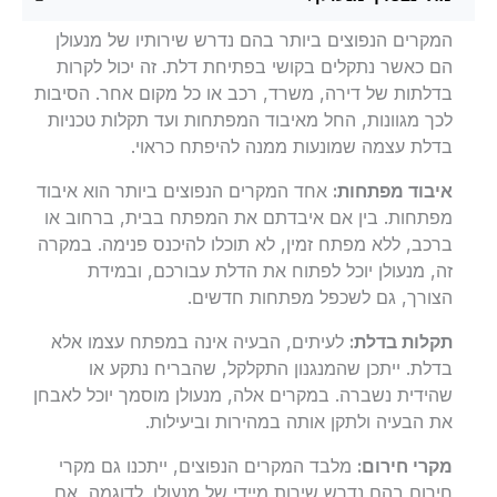
המקרים הנפוצים ביותר בהם נדרש שירותיו של מנעולן
הם כאשר נתקלים בקושי בפתיחת דלת. זה יכול לקרות
בדלתות של דירה, משרד, רכב או כל מקום אחר. הסיבות
לכך מגוונות, החל מאיבוד המפתחות ועד תקלות טכניות
בדלת עצמה שמונעות ממנה להיפתח כראוי.
איבוד מפתחות:
אחד המקרים הנפוצים ביותר הוא איבוד
מפתחות. בין אם איבדתם את המפתח בבית, ברחוב או
ברכב, ללא מפתח זמין, לא תוכלו להיכנס פנימה. במקרה
זה, מנעולן יוכל לפתוח את הדלת עבורכם, ובמידת
הצורך, גם לשכפל מפתחות חדשים.
תקלות בדלת:
לעיתים, הבעיה אינה במפתח עצמו אלא
בדלת. ייתכן שהמנגנון התקלקל, שהבריח נתקע או
שהידית נשברה. במקרים אלה, מנעולן מוסמך יוכל לאבחן
את הבעיה ולתקן אותה במהירות וביעילות.
מקרי חירום:
מלבד המקרים הנפוצים, ייתכנו גם מקרי
חירום בהם נדרש שירות מיידי של מנעולן. לדוגמה, אם