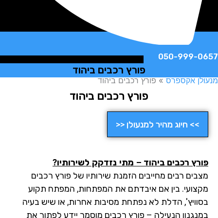
050-999-
פורץ רכבים ביהוד
ן אקספרס
»
פורץ רכבים ביהוד
פורץ רכבים ביהוד
>> חיוג מהיר למנעולן <<
רץ רכבים ביהוד
– מתי נזדקק לשירותיו?
בים רבים מחייבים הזמנת שירותיו של פורץ רכבים
צועי. בין אם איבדתם את המפתחות, המפתח תקוע
וויץ', הדלת לא נפתחת מסיבות אחרות, או שיש בעיה
נגנון הנעילה – פורץ רכבים מוסמך יידע לפתור את