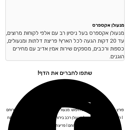
עולן אקספרס
עולן אקספרס בעל ניסיון רב עם אלפי לקוחות מרוצים,
עד 20 דקות הגעה לכל הארץ! פריצת דלתות ומנעולים,
פות ורכבים, מספקים שירות אמין אדיב עם מחירים
נים.
שתפו לחברים את הדף!
פורץ רכבים בירוחם – תגיות חיפוש: מנעולים בירוחם I החלפת מנעולים בירוחם
I החלפת צילינדר בירוחם I מנעולן רכב בירוחם I מנעולן לרכב בירוחם I מפתח
לרכב בירוחם I תיקון דלתות בירוחם I פריצת כספות בירוחם I פריצת רכבים