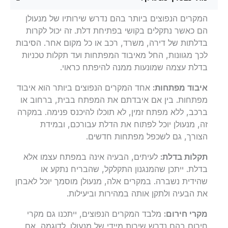
המקרים הנפוצים ביותר בהם נדרש שירותיו של מנעולן
הם כאשר נתקלים בקושי בפתיחת דלת. זה יכול לקרות
בדלתות של דירה, משרד, רכב או כל מקום אחר. הסיבות
לכך מגוונות, החל מאיבוד המפתחות ועד תקלות טכניות
בדלת עצמה שמונעות ממנה להיפתח כראוי.
איבוד מפתחות:
אחד המקרים הנפוצים ביותר הוא איבוד
מפתחות. בין אם איבדתם את המפתח בבית, ברחוב או
ברכב, ללא מפתח זמין, לא תוכלו להיכנס פנימה. במקרה
זה, מנעולן יוכל לפתוח את הדלת עבורכם, ובמידת
הצורך, גם לשכפל מפתחות חדשים.
תקלות בדלת:
לעיתים, הבעיה אינה במפתח עצמו אלא
בדלת. ייתכן שהמנגנון התקלקל, שהבריח נתקע או
שהידית נשברה. במקרים אלה, מנעולן מוסמך יוכל לאבחן
את הבעיה ולתקן אותה במהירות וביעילות.
מקרי חירום:
מלבד המקרים הנפוצים, ייתכנו גם מקרי
חירום בהם נדרש שירות מיידי של מנעולן. לדוגמה, אם