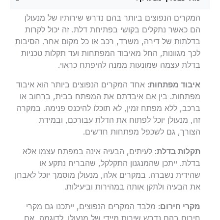
המקרים הנפוצים ביותר בהם נדרש שירותיו של מנעולן
הם כאשר נתקלים בקושי בפתיחת דלת. זה יכול לקרות
בדלתות של דירה, משרד, רכב או כל מקום אחר. הסיבות
לכך מגוונות, החל מאיבוד המפתחות ועד תקלות טכניות
בדלת עצמה שמונעות ממנה להיפתח כראוי.
איבוד מפתחות:
אחד המקרים הנפוצים ביותר הוא איבוד
מפתחות. בין אם איבדתם את המפתח בבית, ברחוב או
ברכב, ללא מפתח זמין, לא תוכלו להיכנס פנימה. במקרה
זה, מנעולן יוכל לפתוח את הדלת עבורכם, ובמידת
הצורך, גם לשכפל מפתחות חדשים.
תקלות בדלת:
לעיתים, הבעיה אינה במפתח עצמו אלא
בדלת. ייתכן שהמנגנון התקלקל, שהבריח נתקע או
שהידית נשברה. במקרים אלה, מנעולן מוסמך יוכל לאבחן
את הבעיה ולתקן אותה במהירות וביעילות.
מקרי חירום:
מלבד המקרים הנפוצים, ייתכנו גם מקרי
חירום בהם נדרש שירות מיידי של מנעולן. לדוגמה, אם