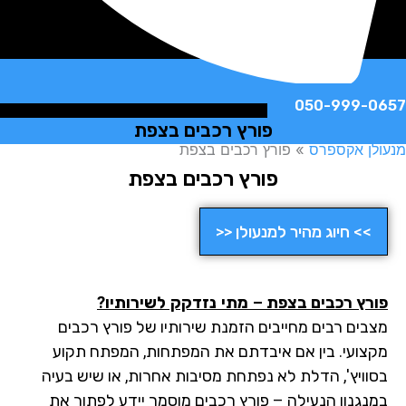
050-999-
פורץ רכבים בצפת
ן אקספרס
»
פורץ רכבים בצפת
פורץ רכבים בצפת
>> חיוג מהיר למנעולן <<
רץ רכבים בצפת
– מתי נזדקק לשירותיו?
בים רבים מחייבים הזמנת שירותיו של פורץ רכבים
צועי. בין אם איבדתם את המפתחות, המפתח תקוע
וויץ', הדלת לא נפתחת מסיבות אחרות, או שיש בעיה
נגנון הנעילה – פורץ רכבים מוסמך יידע לפתור את