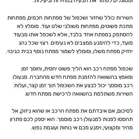
סוגלים לפתור את הבעיה במהירות וביעילות.
ירות כולל שחזור ושכפול של מפתחות חכמים, מפתחות
כת פשוטים, מפתחות משולבי שלט ועוד. מומלץ לא
סתפק במפתח אחד בלבד, אלא לשכפל אותו מבעוד
עד, כדי להימנע ממצבים לא נעימים. רצוי שכל נהג
זיק מפתח משלו, ומומלץ לשמור מפתח נוסף בבית כגיבוי.
פול מפתח רכב הוא הליך פשוט יחסית, וחוסך זמן
אמץ בהשוואה להזמנת מפתח חדש מהחברה. מנעולן
ב מוסמך יכול לבצע את השכפול תוך זמן קצר, ועלות
ירות משתלמת בהשוואה לרכישת מפתח חדש.
יכום, אם איבדתם את מפתח הרכב או שהוא ניזוק, אל
ססו לפנות למנעולן רכב מוסמך. הוא יספק לכם פתרון
ר ומקצועי, וימנע מכם אי נוחות ועוגמת נפש.