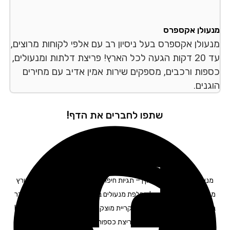
מנעולן אקספרס
מנעולן אקספרס בעל ניסיון רב עם אלפי לקוחות מרוצים,
עד 20 דקות הגעה לכל הארץ! פריצת דלתות ומנעולים,
כספות ורכבים, מספקים שירות אמין אדיב עם מחירים
הוגנים.
שתפו לחברים את הדף!
מנעולן רכב בקריית מוצקין – תגיות חיפוש: מנעולים בקריית מוצקין I פורץ
מנעולים בקריית מוצקין I החלפת מנעולים בקריית מוצקין I החלפת צילינדר
בקריית מוצקין I מנעולן לרכב בקריית מוצקין I מפתח לרכב בקריית מוצקין I
תיקון דלתות בקריית מוצקין I פריצת כספות בקריית מוצקין I פריצת רכבים