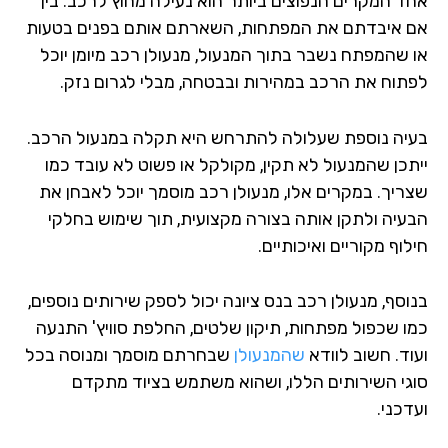
ד המקרים הנפוצים ביותר הוא נעילה מחוץ לרכב. בין
 איבדתם את המפתחות, השארתם אותם בפנים בטעות
 שהמפתח נשבר בתוך המנעול, מנעולן רכב מיומן יוכל
תוח את הרכב במהירות ובבטחה, מבלי לגרום נזק.
יה נוספת שעלולה להתרחש היא תקלה במנעול הרכב.
תכן שהמנעול לא תקין, מקולקל או פשוט לא עובד כמו
ריך. במקרים אלו, מנעולן רכב מוסמך יוכל לאבחן את
עיה ולתקן אותה בצורה מקצועית, תוך שימוש בחלקי
וף מקוריים ואיכותיים.
וסף, מנעולן רכב בנס ציונה יכול לספק שירותים נוספים,
ו שכפול מפתחות, תיקון שלטים, החלפת סוויץ' התנעה
וד. חשוב לוודא
שהמנעולן
שבחרתם מוסמך ומנוסה בכל
גי השירותים הללו, ושהוא משתמש בציוד מתקדם
כני.