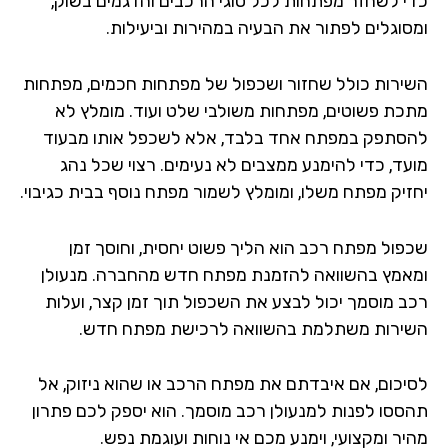
י לשחזר מפתחות לכל סוגי הרכבים והדגמים בשוק,
סוגלים לפתור את הבעיה במהירות וביעילות.
ירות כולל שחזור ושכפול של מפתחות חכמים, מפתחות
כת פשוטים, מפתחות משולבי שלט ועוד. מומלץ לא
סתפק במפתח אחד בלבד, אלא לשכפל אותו מבעוד
עד, כדי להימנע ממצבים לא נעימים. רצוי שכל נהג
זיק מפתח משלו, ומומלץ לשמור מפתח נוסף בבית כגיבוי.
פול מפתח רכב הוא הליך פשוט יחסית, וחוסך זמן
אמץ בהשוואה להזמנת מפתח חדש מהחברה. מנעולן
ב מוסמך יכול לבצע את השכפול תוך זמן קצר, ועלות
ירות משתלמת בהשוואה לרכישת מפתח חדש.
יכום, אם איבדתם את מפתח הרכב או שהוא ניזוק, אל
ססו לפנות למנעולן רכב מוסמך. הוא יספק לכם פתרון
ר ומקצועי, וימנע מכם אי נוחות ועוגמת נפש.