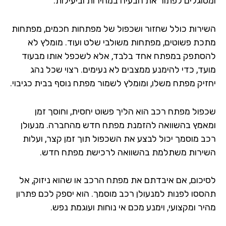
סוגלים לפתור את הבעיה במהירות וביעילות.
ירות כולל שחזור ושכפול של מפתחות חכמים, מפתחות
כת פשוטים, מפתחות משולבי שלט ועוד. מומלץ לא
סתפק במפתח אחד בלבד, אלא לשכפל אותו מבעוד
עד, כדי להימנע ממצבים לא נעימים. רצוי שכל נהג
זיק מפתח משלו, ומומלץ לשמור מפתח נוסף בבית כגיבוי.
פול מפתח רכב הוא הליך פשוט יחסית, וחוסך זמן
אמץ בהשוואה להזמנת מפתח חדש מהחברה. מנעולן
ב מוסמך יכול לבצע את השכפול תוך זמן קצר, ועלות
ירות משתלמת בהשוואה לרכישת מפתח חדש.
יכום, אם איבדתם את מפתח הרכב או שהוא ניזוק, אל
ססו לפנות למנעולן רכב מוסמך. הוא יספק לכם פתרון
ר ומקצועי, וימנע מכם אי נוחות ועוגמת נפש.