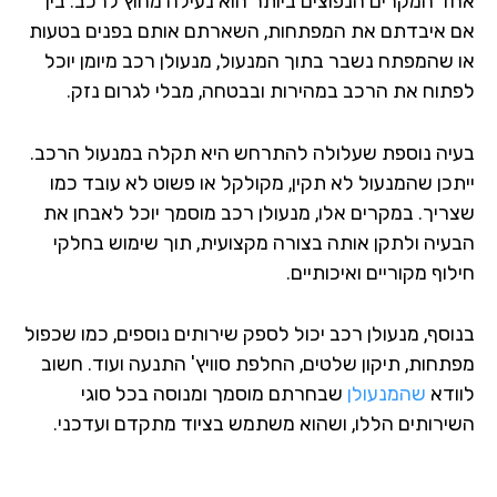
ד המקרים הנפוצים ביותר הוא נעילה מחוץ לרכב. בין
 איבדתם את המפתחות, השארתם אותם בפנים בטעות
 שהמפתח נשבר בתוך המנעול, מנעולן רכב מיומן יוכל
תוח את הרכב במהירות ובבטחה, מבלי לגרום נזק.
יה נוספת שעלולה להתרחש היא תקלה במנעול הרכב.
תכן שהמנעול לא תקין, מקולקל או פשוט לא עובד כמו
ריך. במקרים אלו, מנעולן רכב מוסמך יוכל לאבחן את
עיה ולתקן אותה בצורה מקצועית, תוך שימוש בחלקי
וף מקוריים ואיכותיים.
וסף, מנעולן רכב יכול לספק שירותים נוספים, כמו שכפול
תחות, תיקון שלטים, החלפת סוויץ' התנעה ועוד. חשוב
ודא
שהמנעולן
שבחרתם מוסמך ומנוסה בכל סוגי
ירותים הללו, ושהוא משתמש בציוד מתקדם ועדכני.