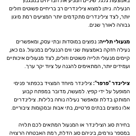
מצעות גלגל שיניים המניע את הבריחים במנגנון
עילה. ניתן למצוא צילינדרים רב בריחיים פשוטים וזולים
תר, לצד צילינדרים מתקדמים יותר המציעים רמת מיגון
והה לאורך שנים.
עולי תלייה:
נפוצים במוסדות ובתי עסק, ומאפשרים
ילה חזקה באמצעות שני ווים הננעלים במנעול. גם כאן,
מים מנעולי תלייה פשוטים וזולים, לצד מנעולים איכותיים
מידים יותר, המתאימים להגנה על ציוד יקר ערך.
לינדר "פרפר":
צילינדר מיוחד המצויד בכפתור פנימי
ופעל על ידי קפיץ. למעשה, מדובר במפתח קבוע
ותקן בדלת ומאפשר נעילה נוחה בלילות. צילינדרים
ו נפוצים בבתים פרטיים, בתי אבות ובמקומות ציבוריים.
ירת סוג הצילינדר או המנעול המתאים לכם תלויה
ספר גורמים, ביניהם סוג הדלת, רמת האבטחה הרצויה