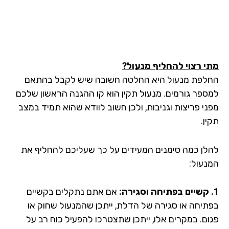
י רצוי להחליף מנעול?
לפת מנעול היא החלטה חשובה שיש לקבל בהתאם
ספר גורמים. מנעול תקין הוא קו ההגנה הראשון שלכם
ני פריצות וגניבות, ולכן חשוב לוודא שהוא תמיד במצב
ן.
לן כמה סימנים המעידים על כך שעליכם להחליף את
נעול:
אם אתם נתקלים בקשיים
תיחה או סגירה של הדלת, ייתכן שהמנעול שחוק או
ום. במקרים אלו, ייתכן שתצטרכו להפעיל כוח רב על