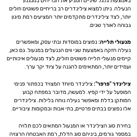
מצעות גלגל שיניים המניע את הבריחים במנגנון
עילה. ניתן למצוא צילינדרים רב בריחיים פשוטים וזולים
תר, לצד צילינדרים מתקדמים יותר המציעים רמת מיגון
והה לאורך שנים.
עולי תלייה:
נפוצים במוסדות ובתי עסק, ומאפשרים
ילה חזקה באמצעות שני ווים הננעלים במנעול. גם כאן,
מים מנעולי תלייה פשוטים וזולים, לצד מנעולים איכותיים
מידים יותר, המתאימים להגנה על ציוד יקר ערך.
לינדר "פרפר":
צילינדר מיוחד המצויד בכפתור פנימי
ופעל על ידי קפיץ. למעשה, מדובר במפתח קבוע
ותקן בדלת ומאפשר נעילה נוחה בלילות. צילינדרים
ו נפוצים בבתים פרטיים, בתי אבות ובמקומות ציבוריים.
ירת סוג הצילינדר או המנעול המתאים לכם תלויה
ספר גורמים, ביניהם סוג הדלת, רמת האבטחה הרצויה