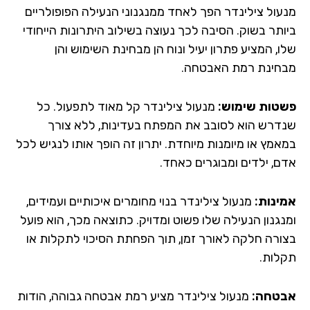
עול צילינדר הפך לאחד ממנגנוני הנעילה הפופולריים
ותר בשוק. הסיבה לכך נעוצה בשילוב היתרונות הייחודי
, המציע פתרון יעיל ונוח הן מבחינת השימוש והן
חינת רמת האבטחה.
טות שימוש:
מנעול צילינדר קל מאוד לתפעול. כל
דרש הוא לסובב את המפתח בעדינות, ללא צורך
אמץ או מיומנות מיוחדת. יתרון זה הופך אותו לנגיש לכל
ם, ילדים ומבוגרים כאחד.
ינות:
מנעול צילינדר בנוי מחומרים איכותיים ועמידים,
נגנון הנעילה שלו פשוט ומדויק. כתוצאה מכך, הוא פועל
ורה חלקה לאורך זמן, תוך הפחתת הסיכוי לתקלות או
לות.
טחה:
מנעול צילינדר מציע רמת אבטחה גבוהה, הודות