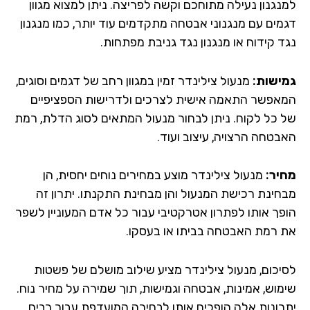
נגנון נעילה מתוחכם וקשה לפריצה. ניתן למצוא מגוון
מים עם מנגנוני אבטחה מתקדמים עוד יותר, כמו מנגנון
ד קידוח או מנגנון נגד גניבת מפתחות.
ישות:
מנעול צילינדר זמין במגוון רחב של דגמים וסוגים,
אפשר התאמה אישית לצרכים ולדרישות הספציפיים
 כל לקוח. ניתן לבחור מנעול המתאים לסוג הדלת, רמת
בטחה הרצויה, עיצוב ועוד.
יר:
מנעול צילינדר מוצע במחירים נוחים יחסית, הן
חינת רכישת המנעול והן מבחינת התקנתו. יתרון זה
פך אותו לפתרון אטרקטיבי עבור כל אדם המעוניין לשפר
 רמת האבטחה בביתו או בעסקו.
יכום, מנעול צילינדר מציע שילוב מושלם של פשטות
מוש, אמינות, אבטחה וגמישות, תוך שמירה על מחיר נוח.
רונות אלה הופכים אותו לבחירה המועדפת עבור רבים,