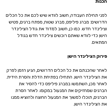
נות
ני תחילת העבודה, חשוב לוודא שיש לכם את כל הכלים
רושים: מברג פיליפס, מברג שטוח, מפתח ברגים, פטיש
ילינדר חדש. כמו כן, חשוב למדוד את גודל הצילינדר
שן כדי לוודא שאתם רוכשים צילינדר חדש בגודל
תאים.
רוק הצילינדר הישן
חר שהכנתם את כל הכלים הדרושים, הגיע הזמן לפרק
 הצילינדר הישן. התחילו בפתיחת הדלת והסרת הידית.
חר מכן, השתמשו במברג פיליפס כדי להסיר את
רגים שמחזיקים את המנעול במקומו. לאחר הסרת
רגים, תוכלו למשוך את המנעול החוצה ולהוציא ממנו
 הצילינדר הישן.