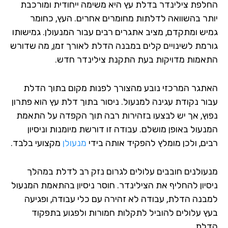
החלפת צילינדר בדלת עץ היא משימה ייחודית ומורכבת
יותר בהשוואה לדלתות מחומרים אחרים. העץ, כחומר
גמיש ומתקדם, מציב אתגרים רבים עבור המנעולן. גמישותו
גורמת לשינויים קלים במבנה הדלת לאורך זמן, מה שדורש
התאמות מדויקות בעת התקנת צילינדר חדש.
האתגר המרכזי נובע מהצורך לפנות מקום בתוך הדלת
עבור נקודת עגינה למנעול. ניסור בתוך דלת עץ הוא פתרון
נפוץ, אך יש לבצעו בזהירות רבה תוך הקפדה על התאמת
המנעול באופן מושלם. עבודה זו דורשת מיומנות וניסיון
רבים, ולכן מומלץ להפקיד אותה בידי
מנעולן
מקצועי בלבד.
מנעולנים חובבים עלולים לגרום נזק רב לדלת במהלך
ניסיון להחליף את הצילינדר. חוסר ניסיון בהתאמת המנעול
למבנה הדלת, עבודה לא זהירה עם כלי עבודה, ופגיעה
בעץ עלולים להוביל לתקלות חמורות ולפגוע בתפקוד
הדלת.