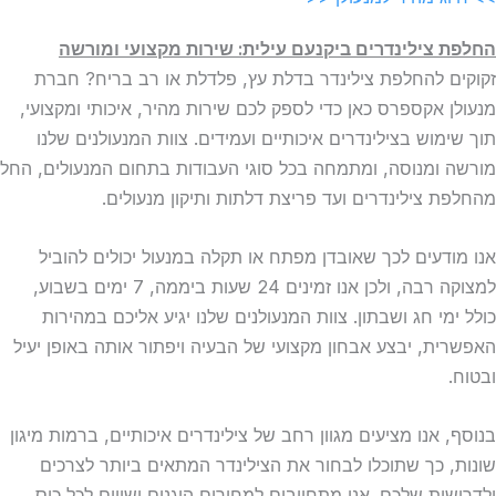
החלפת צילינדרים ביקנעם עילית: שירות מקצועי ומורשה
זקוקים להחלפת צילינדר בדלת עץ, פלדלת או רב בריח? חברת
מנעולן אקספרס כאן כדי לספק לכם שירות מהיר, איכותי ומקצועי,
תוך שימוש בצילינדרים איכותיים ועמידים. צוות המנעולנים שלנו
מורשה ומנוסה, ומתמחה בכל סוגי העבודות בתחום המנעולים, החל
מהחלפת צילינדרים ועד פריצת דלתות ותיקון מנעולים.
אנו מודעים לכך שאובדן מפתח או תקלה במנעול יכולים להוביל
למצוקה רבה, ולכן אנו זמינים 24 שעות ביממה, 7 ימים בשבוע,
כולל ימי חג ושבתון. צוות המנעולנים שלנו יגיע אליכם במהירות
האפשרית, יבצע אבחון מקצועי של הבעיה ויפתור אותה באופן יעיל
ובטוח.
בנוסף, אנו מציעים מגוון רחב של צילינדרים איכותיים, ברמות מיגון
שונות, כך שתוכלו לבחור את הצילינדר המתאים ביותר לצרכים
ולדרישות שלכם. אנו מתחייבים למחירים הוגנים ושווים לכל כיס,