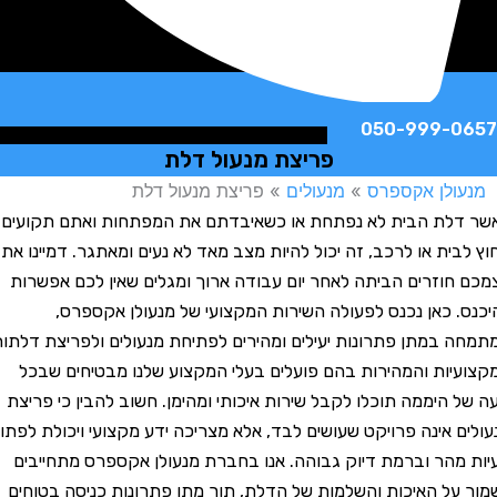
050-999-
פריצת מנעול דלת
לן אקספרס
»
מנעולים
»
פריצת מנעול דלת
לת הבית לא נפתחת או כשאיבדתם את המפתחות ואתם תקועים
ית או לרכב, זה יכול להיות מצב מאד לא נעים ומאתגר. דמיינו את
וזרים הביתה לאחר יום עבודה ארוך ומגלים שאין לכם אפשרות
 כאן נכנס לפעולה השירות המקצועי של מנעולן אקספרס,
במתן פתרונות יעילים ומהירים לפתיחת מנעולים ולפריצת דלתות.
ות והמהירות בהם פועלים בעלי המקצוע שלנו מבטיחים שבכל
היממה תוכלו לקבל שירות איכותי ומהימן. חשוב להבין כי פריצת
 אינה פרויקט שעושים לבד, אלא מצריכה ידע מקצועי ויכולת לפתור
הר וברמת דיוק גבוהה. אנו בחברת מנעולן אקספרס מתחייבים
ל האיכות והשלמות של הדלת, תוך מתן פתרונות כניסה בטוחים