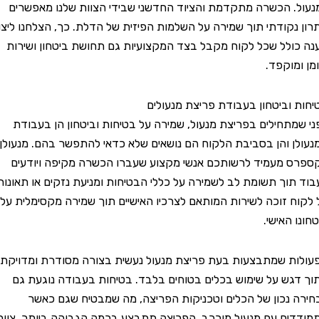
 הכשרה מתקדמת והציוד החדשני שבידי הצוות שלנו מאפשרים
קודתי תוך שמירה על השלמות הפיזית של הדלת. כך, הצלחנו ליצור
לל שכל לקוח מקבל בצד המקצועיות גם תחושת ביטחון ושירות
וקפד.
וביטחון בעבודת פריצת מנעולים
תחילים בפריצת מנעול, שמירה על בטיחות וביטחון הן בעבודת
 והן בסביבת הלקוח הם נושאים שלא כדאי להתפשר בהם. מנעולן
מעמיד לרשותכם אנשי מקצוע שעברו הכשרה מקיפה ויודעים
וך תשומת לב לשמירה על כללי הבטיחות ומניעת נזקים או תאונות.
 זוכה לשירות המותאם לצרכיו האישיים תוך שמירה מקסימלית על
האישי.
 שמתבצעות בעת פריצת מנעול נעשית בצורה מסודרת ומדויקת
ש על שימוש בכלים בטוחים בלבד. בטיחות בעבודה נוגעת גם
נכון של הכלים וטכניקות הפריצה, מה שמבטיח שגם כאשר
ם עם מנעול מורכב, הפריצה תתבצע ברמה הגבוהה ביותר. צוות