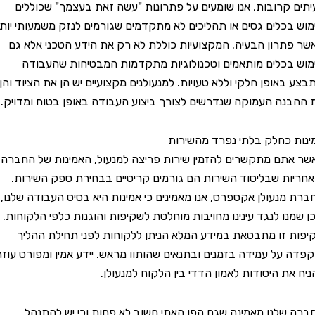
קרובות, אנו שומעים על פתרונות "עשה זאת בעצמך" שכוללים
כלים גסים או תהליכים לא מתקדמים שגורמים לנזק משמעותי יותר
רון הבעיה. המקצועיות כוללת לא רק את הידע הטכני אלא גם
כלים מותאמים וטכנולוגיות מתקדמות המבטיחות שהעבודה
אופן חלקי וללא טעויות. למנעולנים מקצועיים יש הן את הציוד והן
ה העמוקה שנדרשים לצורך ביצוע העבודה באופן בטוח ומדויק.
כחלק בלתי נפרד מהשירות
ם מתקשרים להזמין שירות פריצה למנעול, האמינות של החברה
ת שבליסוד השירות הם גורמים קריטיים בבחירת ספק השירות.
נעולן אקספרס, אנו מאמינים כי אמינות היא בסיס העבודה שלנו,
נו לנגד עינינו מחויבות מוחלטת לשקיפות והוגנות כלפי הלקוחות.
זו מתבטאת במידע המלא הניתן ללקוחות לפני תחילת ההליך
על עמידה בזמנים ובתנאים שהותוו מראש. יידע אמין ומפורט עוזר
ת היסודות לאמון הדדי בין הלקוח למנעולן.
לנו מאמינה שגם הפן האתי חשוב לא פחות וכי יש להתנהל