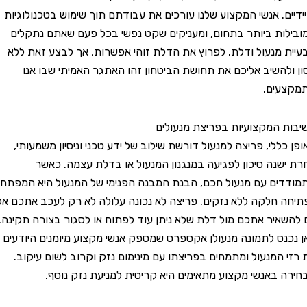
ם. אנשי המקצוע שלנו עורכים את עבודתם תוך שימוש בטכנולוגיות
ת ביותר בתחום, ומעניקים שקט נפשי בכל פעם שאתם נתקלים
מנעול ודלת. לפרוץ את הדלת זוהי אפשרות, אך לבצע זאת ללא
השיב אליכם את תחושת הביטחון זהו האתגר האמיתי שבו אנו
ים.
המקצועיות בפריצת מנעולים
לי, פריצה למנעול דורשת שילוב של ידע טכני וניסיון משמעותי,
נה סיכון לפגיעה במנגנון המנעול או בדלת עצמה. כאשר
ם עם מנעול חכם, הבנת המבנה הפנימי של המנעול היא המפתח
חלקה ללא נזקים. פריצה לא נכונה עלולה לא רק לעכב אתכם אלא
יר אתכם מול דלת שלא ניתן עוד לפתוח או לסגור בצורה תקינה.
ס לתמונה מנעולן אקספרס שמספק אנשי מקצוע מיומנים היודעים
המנעול ומתמחים בפריצתו עם מינימום נזק וקרוב לשום עיקוב.
באנשי מקצוע מתאימים היא קריטית למניעת נזק נוסף.