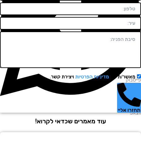
שר/ת את
מדיניות הפרטיות
ויצירת קשר.
וק
 אליי
עוד מאמרים שכדאי לקרוא!