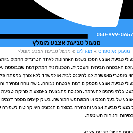
050-999-
מנעול טביעת אצבע מומלץ
לן אקספרס
»
מנעולים
»
מנעול טביעת אצבע מומלץ
טביעת אצבע הפכו בשנים האחרונות לאחד הטרנדים החמים ביותר
האבטחה הביתית והעסקית. הטכנולוגיה המתקדמת שמבוססת על
יומטרי מאפשרת לנו להיכנס לבית או למשרד ללא צורך במפתח פיזי.
טביעת אצבע מספקים רמת אבטחה גבוהה, גישה נוחה ומהירה והם
תי ניתנים להערמה. הכניסה מתבצעת באמצעות סריקת טביעת
ל בעל הנכס או המשתמש המורשה. בשוק קיימים מספר דגמים
לי טביעת אצבע והבחירה במוצרים הנכונים היא קריטית לשמירה על
 והנוחות השוטפת.
 מנעולי טביעת אצבע