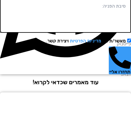
שר/ת את
מדיניות הפרטיות
ויצירת קשר.
וק
 אליי
עוד מאמרים שכדאי לקרוא!