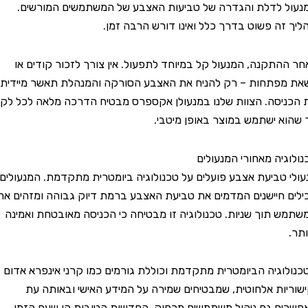
לדלת והגדרה של טביעות האצבע של המשתמשים המורשים.
ה פשוט בדרך כלל ואינו דורש הרבה זמן.
תקנה, המנעול קל במיוחד לתפעול. אין צורך לזכור קודים או
תחות – רק להניח את האצבע הסורקה והמנהלת תאשר מיידית
סה. הצוות שלנו במנעולן אקספרס מבטיח הדרכה מלאה לכל לקוח
 ישתמש במוצר באופן מיטבי.
יה מאחורי המנעולים
טביעת אצבע פועלים על טכנולוגיה ביומטרית מתקדמת. המנעולים
חיישנים המדמים את טביעת האצבע ברמת דיוק גבוהה ומזהים את
תוך שניות. טכנולוגיה זו מבטיחה כי הכניסה מאובטחת ואמינה
גיה הביומטרית מתקדמת וכוללת גורמים כמו קרני אינפרא אדום
ות אלחוטית, שמבטיחים שמירה על המידע האישי ובאותה עת
 גם ניהול משתמשים מרחוק. החדשות הטובות הן שעם הזמן,