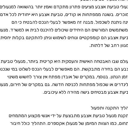
טביעת אצבע מציעים פתרון מתקדם ואמין יותר בהשוואה למנעולים
. בשונה ממפתחות או קודים, טביעת אצבע היא ייחודית לכל אדם
יתנת לשכפול. מבנה זה מאפשר לבעלי הנכס להבטיח כי הם
ים המורשים הם היחידים שיכולים להיכנס לבית או למשרד. מנעולי
צבע הם קומפקטיים ונוחים לשימוש וניתן להתקינם בקלות יחסית
רחב של דלתות.
בו האבטחה האישית והעסקית היא קריטית ביותר, מנעולי טביעת
 בחירה מתבקשת. הם מאפשרים לבעלי הנכס לשלוט במי שנכנס
נתון. בנוסף, במקרים של אובדן מפתח אין צורך לחשוש משינוי
ים או שכפול מפתחות לכניסה חדשה. גם במקרים של חירום, מנעולי
צבע מבטיחים גישה מהירה ללא עיכובים.
תקנה ותפעול
נעול טביעת אצבע מתבצעת על ידי אנשי מקצוע המתמחים
כמו הצוות המיומן של מנעולן אקספרס. התהליך כולל חיבור