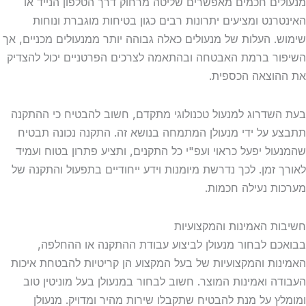
ים חכמים מאפשרים שליטה מרחוק דרך הטלפון הנייד או
רנט ומציעים יתרונות רבים כגון בטיחות מוגברת ונוחות
. העלות של מנעולים כאלה גבוהה יותר ממנעולים מכניים, אך
ר ברמת האבטחה ובהתאמה לצרכים הפרטניים יכול להצדיק
וצאה הכספית.
שדרוג למנעול טכנולוגי מתקדם, חשוב להבטיח כי ההתקנה
 על ידי מנעולן המתמחה בנושא זה. התקנה נכונה תבטיח
ול יפעל כראוי ועפ"י כל התקנים, ותציע פתרון בטוח ועמיד
 זמן. לכך נדרשת מיומנות וידע ייחודיים בתפעול והתקנה של
ת נעילה חכמות.
ת האמינות והמקצועיות
ם לבחור מנעולן לביצוע עבודת ההתקנה או ההחלפה,
ות והמקצועיות של בעל המקצוע הן קריטיות להבטחת איכות
ה ואמינות המוצר. חשוב לבחור במנעולן בעל מוניטין טוב
ץ על מנת להבטיח שתקבלו שירות מהיר ומדויק. מנעולן