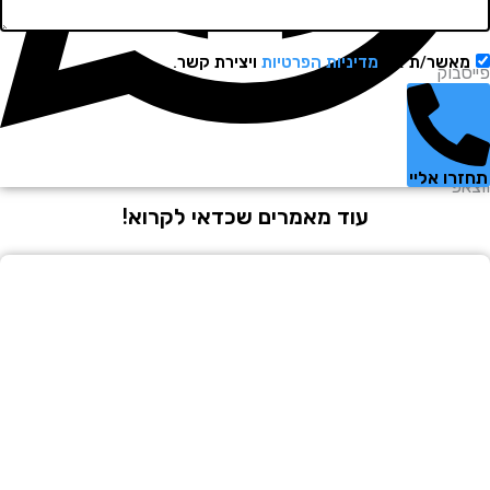
שר/ת את
מדיניות הפרטיות
ויצירת קשר.
וק
 אליי
עוד מאמרים שכדאי לקרוא!