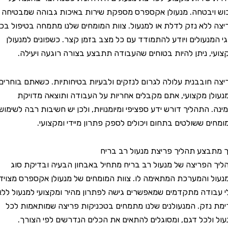
בטחה. מנעולן אקספרס מספקת שירות באיכות גבוהה שמבטיחה
לא נזק לדלת או למנעול. צוות המומחים שלנו מתמחה בטיפול בכל
נעולים ויודע להתמודד עם כל מצב בזמן קצר. כשפונים למנעולן
 ניתן להיות בטוחים שהעבודה תתבצע בצורה רוגעה ויעילה.
ובבנית עלולה לגרום לנזקים ולבעיות בטיחותיות. כשאתם בוחרים
 מקצועי, אתם מקבלים אחריות על העבודה ותוצאה מדויקת
התהליך דורש ידע ספציפי ומיומנויות, ולכן יש חשיבות רבה לשימוש
 ששולטים בתחום ויכולים לספק פתרון מיידי ומקצועי.
צע תהליך פריצת מנעול רב בריח
פריצה של מנעול רב בריח מתחיל באבחון הבעיה ובדיקת סוג
והמערכת המתאימה לו. צוות המומחים של מנעולן אקספרס מצויד
דה מתקדמים שמאפשרים גישה לפתרון מהיר ומקצועי למנעול ללא
זק. המנעולנים שלנו מתמחים בטכניקות פריצה שמותאמות לכל
לכל דגם, ומסוגלים להתאים את הכלים הנדרשים לפי הצורך.