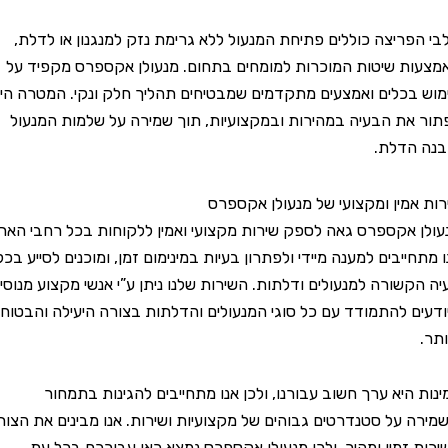
ריצה כוללים פתיחת המנעול ללא גרימת נזק למנגנון או לדלת,
 שיטות המוכרות למומחים בתחום. מנעולן אקספרס מקפיד על
כלים ואמצעים מתקדמים שמבטיחים תהליך חלק ונקי. המטרה היא
ת הבעיה במהירות ובמקצועיות, תוך שמירה על שלמות המנעול
דלת.
מין ומקצועי של מנעולן אקספרס
אקספרס גאה לספק שירות מקצועי ואמין ללקוחות בכל רחבי הארץ.
יבים למענה מיידי ולפתרון בעיות במינימום זמן, ומוכנים לסייע בכל
שורה למנעולים ודלתות. השירות שלנו ניתן ע”י אנשי מקצוע מנוסים
 להתמודד עם כל סוגי המנעולים והדלתות בצורה היעילה והבטוחה
היא ערך חשוב עבורנו, ולכן אנו מתחייבים להגינות בתמחור
 על סטנדרטים גבוהים של מקצועיות ושירות. אנו מבינים את הצורך
זמין ומהיר, ולכן מנעולן אקספרס נמצא כאן עבורכם בכל עת