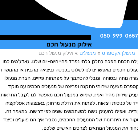
050-999-
אילוק מנעול חכם
לן אקספרס
»
מנעולים
»
אילוק מנעול חכם
כמה הפכה לחלק בלתי נפרד מחיי היום-יום שלנו. גאדג'טים כמו
 חכמים מאפשרים לנו לשלוט בכניסה וביציאה מהבית או מהמשרד
וחה ובטוחה, ומבלי להסתמך על מפתחות פיזיים. חברת מנעולן
מציעה שירותי התקנה ופריצה של מנעולים חכמים עם מוקד
שירות מהיר ואמין. שימוש במנעול חכם מאפשר לנו לקבל התראות
ל כניסות ויציאות, לפתוח את הדלת מרחוק באמצעות אפליקציה
, ואפילו להעניק גישה למשתמשים שונים לפי דרישה. במאמר זה,
ת היתרונות של המנעולים החכמים, נסביר איך הם פועלים וכיצד
ת המנעול המתאים לצרכים האישיים שלכם.