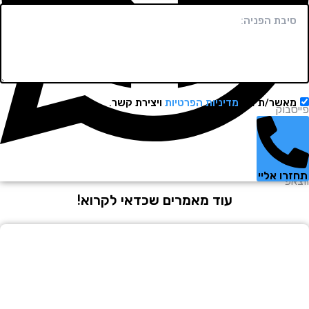
שר/ת את
מדיניות הפרטיות
ויצירת קשר.
וק
 אליי
עוד מאמרים שכדאי לקרוא!