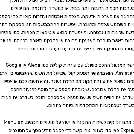
 חכמים אינם רק פועלים באופן עצמאי. הם יכולים להיות חלק
 חכמות רחבות יותר בבית או במשרד. לדוגמה, הם יכולים
עם מערכות אזעקה, מצלמות אבטחה ועוזרות קוליות כדי לספק
 משתמש שלמה ומחוברת. אפשרות ההתממשקות הזו מספקת רמה
 נוחות ואבטחה, ומאפשרת לבצע אוטומציות חכמות, כמו פתיחת
אשר מערכת האזעקה מכובה או הדלקת תאורה בכניסה. מנעולן
מספקת שירותי אינטגרציה עם מערכות חכמות קיימות.
כאשר המנעול החכם משולב עם עוזרות קוליות כמו Alexa או Google
Assistant, הוא מאפשר תפעול קולי שמייעל את השימוש היומיומי בו. אתם
לשאול את עוזרת הקול אם הדלת נעולה, והיא תענה לכם או אפילו
 הדלת עבורכם. שילוב זה מספק ערך מוסף למנעול החכם
את חוויית השימוש. עם מנעולן אקספרס, תוכלו לשדרג את הבית או
טכנולוגיות המתקדמות ביותר בתחום.
אם אתם זקוקים לשירות התקנה או ייעוץ על מנעולים חכמים, Manulan
Express כאן כדי לעזור. צרו קשר כדי לקבל מידע נוסף על המוצרים