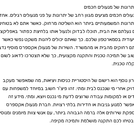
ת של מנעולים חכמים
חכמים מציעים מגוון רחב של יתרונות על פני מנעולים רגילים. אחד
ת המשמעותיים ביותר הוא השליטה מרחוק. כאשר אתם לא בטוחים
ם את הבית, תוכלו לבדוק ולנעול אותו בלחיצת כפתור באפליקציה
ת בסמארטפון שלכם. כך שאתם יכולים ליהנות משקט נפשי כאשר
קים מהבית או מהמשרד. השירות של מנעולן אקספרס מוסיף נדבך
 תמיכה טכנית והתקנה מקצועית, כך שלא תצטרכו לדאוג לשום
נית.
וסף הוא רישום של היסטוריית כניסות ויציאות, מה שמאפשר מעקב
חרי מי שנכנס לבית ומתי. זהו פיצ'ר חשוב במיוחד למשפחות עם
ו למקומות עבודה שרוצים לדעת מי נכנס ויוצא, ומתי. מידע זה
מנוע גניבות או חדירות בלתי רצויות. חברת מנעולן אקספרס
ירותים אלה ברמה הגבוהה ביותר, עם אנשי צוות מיומנים ומנוסים
 לכם התקנה מושלמת ותמיכה מקיפה.