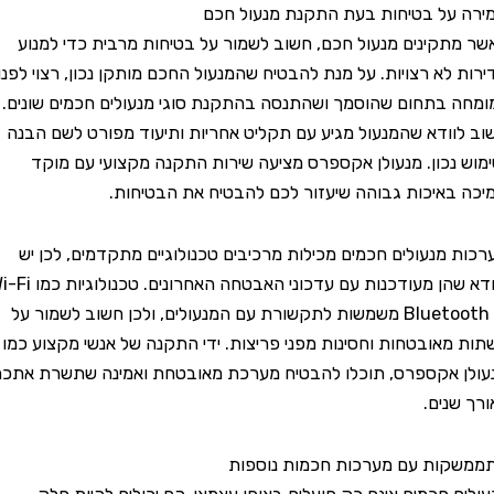
ל בטיחות בעת התקנת מנעול חכם
קינים מנעול חכם, חשוב לשמור על בטיחות מרבית כדי למנוע
לא רצויות. על מנת להבטיח שהמנעול החכם מותקן נכון, רצוי לפנות
בתחום שהוסמך ושהתנסה בהתקנת סוגי מנעולים חכמים שונים.
ודא שהמנעול מגיע עם תקליט אחריות ותיעוד מפורט לשם הבנה
נכון. מנעולן אקספרס מציעה שירות התקנה מקצועי עם מוקד
איכות גבוהה שיעזור לכם להבטיח את הבטיחות.
מנעולים חכמים מכילות מרכיבים טכנולוגיים מתקדמים, לכן יש
לוודא שהן מעודכנות עם עדכוני האבטחה האחרונים. טכנולוגיות כמו Wi-Fi
או Bluetooth משמשות לתקשורת עם המנעולים, ולכן חשוב לשמור על
אובטחות וחסינות מפני פריצות. ידי התקנה של אנשי מקצוע כמו
אקספרס, תוכלו להבטיח מערכת מאובטחת ואמינה שתשרת אתכם
נים.
ות עם מערכות חכמות נוספות