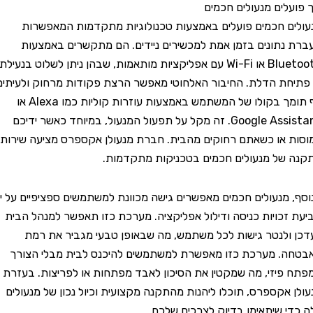
לים מנעולים חכמים
 חכמים פועלים באמצעות טכנולוגיות מתקדמות המאפשרות
תונים בזמן אמת למכשירים ניידים. הם מתקשרים באמצעות
Bluetooth או Wi-Fi עם אפליקציות מותאמות, שבהן ניתן לשלוט בנעילת
ת הדלת. החיבור האלחוטי מאפשר הרצת פקודות מרחוק ולעיתים
אף תומך בקולו של המשתמש באמצעות עוזרות קוליות כמו Alexa או
Google Assistant. זה מקל על תפעול המנעול, במיוחד כאשר ידיכם
או כשאתם רחוקים מהבית. חברת מנעולן אקספרס מציעה שירותי
ל מנעולים חכמים בטכניקות מתקדמות.
מנעולים חכמים מאפשרים גישה מכוונת למשתמשים ספציפיים על ידי
כויות כניסה ודילול אפליקציה. מערכת כזו תאפשר למנהל הבית
לנטר גישות לכל משתמש, מה שבאופן טבעי מגביר את רמת
 מערכת כזו מאפשרת למשתמשים להיכנס לבית מבלי הצורך
יזי, מה שמקטין את הסיכון לאבד מפתחות או לפריצות. בעזרת
אקספרס, תוכלו ליהנות מהתקנה מקצועית וכיול נכון של מנעולים
 שיתאימו בדיוק לצרכים שלכם.