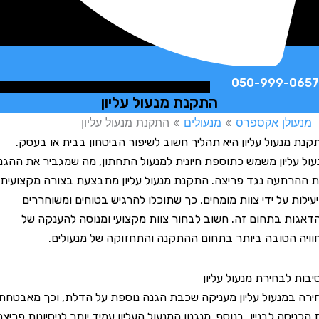
050-999-
התקנת מנעול עליון
לן אקספרס
»
מנעולים
»
התקנת מנעול עליון
נעול עליון היא תהליך חשוב לשיפור הביטחון בבית או בעסק.
ליון משמש כתוספת חיונית למנעול התחתון, מה שמגביר את ההגנה
תעה נגד פריצה. התקנת מנעול עליון מתבצעת בצורה מקצועית
ת על ידי צוות מומחים, כך שתוכלו להרגיש בטוחים ומשוחררים
 בתחום זה. חשוב לבחור צוות מקצועי ומנוסה להענקה של
הטובה ביותר בתחום ההתקנה והתחזוקה של מנעולים.
לבחירת מנעול עליון
מנעול עליון מעניקה שכבת הגנה נוספת על הדלת, וכך מאבטחת
ה לבניין. בנוסף, מנגנון המנעול העליון עמיד יותר לניסיונות פריצה