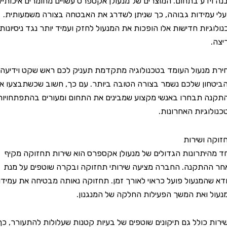
דע בתחום. המוצרים של מנעולן אקספרס עשויים מחומרים איכותיים
מידות גבוהה, כך שניתן לשדרג את האבטחה בצורה משמעותית.
יות חדישות אלו הופכות את המנעול לחזק ועמיד יותר נגד ניסיונות
נעול העומד בטכנולוגיה מתקדמת תעניק לכם ראש שקט וידיעה
ן שלכם נשמר בצורה הטובה ביותר. עם כך, חשוב שכשתבצעו את
תבחרו באנשי מקצוע שמבינים את התחום ומעורים בהתפתחויות
גיות האחרונות.
ושירות
תרונות הגדולים של מנעולן אקספרס הוא שירות תחזוקה מקיף
תקנה. החברה מציעה שירותי תחזוקה ובקרה שוטפים על מנת
המנעול פועל כראוי לאורך זמן. תחזוקה נאותה מבטיחה את עמידות
ואת המשך הפעילות החלקה של המנגנון.
כולל גם תיקונים שוטפים של בעיות קטנות שעלולות להתעורר, כך