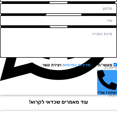
שר/ת את
מדיניות הפרטיות
ויצירת קשר.
וק
 אליי
עוד מאמרים שכדאי לקרוא!