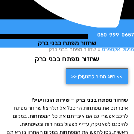
050-999-
שחזור מפתח בבני ברק
ן אקספרס
»
שחזור מפתח בבני ברק
שחזור מפתח בבני ברק
>> חיוג מהיר למנעולן <<
זור מפתח בבני ברק – שירות הוגן ויעיל!
בדתם את מפתחות הרכב? אל תלחצו! שחזור מפתח
כב אפשרי גם אם איבדתם את כל המפתחות. במקום
יכנס לפאניקה, עדיף לפעול במהירות ובשיטתיות.
שית, נסו לחפש את המפתחות במקום האחרון בו ראיתם