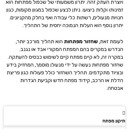
וצרת העתק זהה. יתרון משמעותי של שכפול מפתחות הוא
נותו וקלות ביצועו. ניתן לבצע שכפול במגוון מקומות, כגון
ויות מנעולים, רשתות כלי עבודה ואף בחלק מהקניונים.
רון נוסף הוא העלות הנמוכה יחסית של התהליך.
ומת זאת,
שחזור מפתחות
הוא תהליך מורכב יותר,
דרש במקרים בהם המפתח המקורי אבד או נגנב.
קרה זה, לא קיים מפתח קיים לשימוש כבסיס להעתקה.
זור מפתחות נעשה על ידי מנעולן מוסמך, המחזיק בידע
ציוד מתקדמים. תהליך השחזור כולל פעולות כגון פריצת
לת או הרכב, קידוד מפתח חדש וקביעת הגדרות
טחה.
ון מפתח