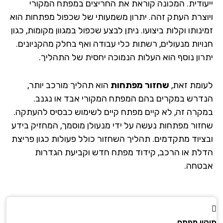
עודית. המכונה קוראת את החריצים במפתח המקורי
וצרת העתק זהה. יתרון משמעותי של שכפול מפתחות הוא
נותו וקלות ביצועו. ניתן לבצע שכפול במגוון מקומות, כגון
ויות מנעולים, רשתות כלי עבודה ואף בחלק מהקניונים.
רון נוסף הוא העלות הנמוכה יחסית של התהליך.
ומת זאת,
שחזור מפתחות
הוא תהליך מורכב יותר,
דרש במקרים בהם המפתח המקורי אבד או נגנב.
קרה זה, לא קיים מפתח קיים לשימוש כבסיס להעתקה.
זור מפתחות נעשה על ידי מנעולן מוסמך, המחזיק בידע
ציוד מתקדמים. תהליך השחזור כולל פעולות כגון פריצת
לת או הרכב, קידוד מפתח חדש וקביעת הגדרות
טחה.
ון מפתח