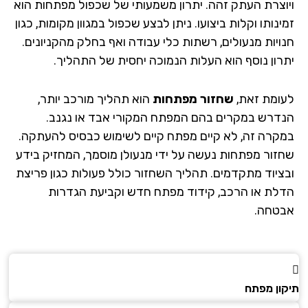
וצרת העתק זהה. יתרון משמעותי של שכפול מפתחות הוא
נותו וקלות ביצועו. ניתן לבצע שכפול במגוון מקומות, כגון
ויות מנעולים, רשתות כלי עבודה ואף בחלק מהקניונים.
רון נוסף הוא העלות הנמוכה יחסית של התהליך.
ומת זאת,
שחזור מפתחות
הוא תהליך מורכב יותר,
דרש במקרים בהם המפתח המקורי אבד או נגנב.
קרה זה, לא קיים מפתח קיים לשימוש כבסיס להעתקה.
זור מפתחות נעשה על ידי מנעולן מוסמך, המחזיק בידע
ציוד מתקדמים. תהליך השחזור כולל פעולות כגון פריצת
לת או הרכב, קידוד מפתח חדש וקביעת הגדרות
טחה.
ון מפתח