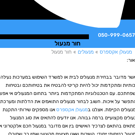
050-999-
חור מנעול
לן אקספרס
»
מנעולים
»
חור מנעול
ובר בבחירת מנעולים לבית או למשרד השימוש במערכות נעילה
ת ומתקדמות יכול להיות קריטי להבטיח את בטיחותכם ובטיחות
. עם הטכנולוגיות המתקדמות ביותר בתחום המנעולים אי אפשר
על איכות. חשוב לבחור מנעולים התואמים את הדלתות ומערכת
ם הקיימת. אצלנו ב
מנעולן אקספרס
אנו מספקים שירותי התקנת
 מקצועיים ברמה גבוהה. אנו יודעים להתאים את סוג המנעול
בהתאם לצרכיך האישיים בין אם מדובר במנעול חכם אלקטרוני או
טיחותי ייחודי. השירות שאנו מציעים מקצועי ואמין כך שתוכלו