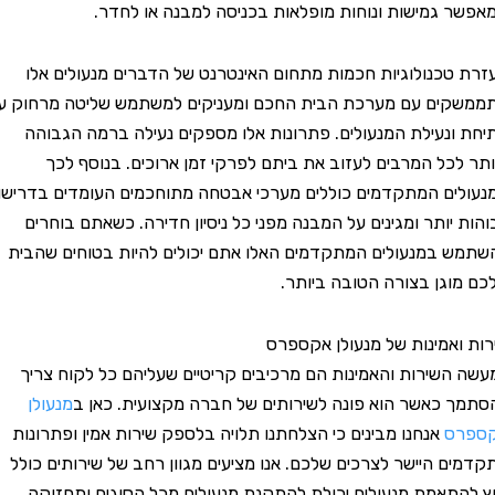
גמישות ונוחות מופלאות בכניסה למבנה או לחדר.
כנולוגיות חכמות מתחום האינטרנט של הדברים מנעולים אלו
ים עם מערכת הבית החכם ומעניקים למשתמש שליטה מרחוק על
נעילת המנעולים. פתרונות אלו מספקים נעילה ברמה הגבוהה
כל המרבים לעזוב את ביתם לפרקי זמן ארוכים. בנוסף לכך
ם המתקדמים כוללים מערכי אבטחה מתוחכמים העומדים בדרישות
יותר ומגינים על המבנה מפני כל ניסיון חדירה. כשאתם בוחרים
במנעולים המתקדמים האלו אתם יכולים להיות בטוחים שהבית
גן בצורה הטובה ביותר.
אמינות של מנעולן אקספרס
שירות והאמינות הם מרכיבים קריטיים שעליהם כל לקוח צריך
כאשר הוא פונה לשירותים של חברה מקצועית. כאן ב
מנעולן
ס
אנחנו מבינים כי הצלחתנו תלויה בלספק שירות אמין ופתרונות
 היישר לצרכים שלכם. אנו מציעים מגוון רחב של שירותים כולל
תאמת מנעולים יכולת להתקנת מנעולים מכל הסוגים ותחזוקה