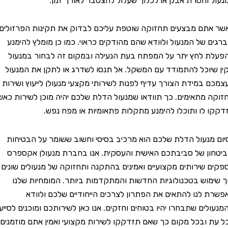
והסרת אבק או לכלוך שעלול להצטבר לאורך זמן.
ם מבצעים תחזוקה שוטפת עליכם לבדוק את תקינות הפרזולים
 של המנעול ולוודא שהם מהודקים כראוי. כמו כן מומלץ להימנע
לחץ יתר על המפתח בעת הנעילה ובמקום זה לבחור במנעול
וכל להתמודד עם המשקל. אל תנסו לשדרג או לתקן את המנעול
במידת הצורך עדיף לפנות לשירותי מקצעי מנעולן לייעוץ ושירות
מתאימים. כך תוודאו שמנעול הדלת שלכם יהיה מוכן לשירות כאשר
לו ותוכלו להימנע מתקלות פתאומיות או מפח נפש.
נעול הדלת שלכם הוא מרכיב בסיסי וחשוב ששומר על הבטיחות
ן של סביבתכם האישית והעסקית. אנו בחברת מנעולן אקספרס
שירותים מקצועיים ואמינים בהתקנה ותחזוקה של מנעולים שונים
וש בטכנולוגיות החדשות והמתקדמות ביותר. המומחיות שלנו
לנו להתאים את הפתרון לצרכים הייחודיים שלכם ולוודא
ים שתבחרו יהיו בטוחים וחזקים. אנו כאן לשירותכם ומוכנים לסייע
ובכל מקום כך שאם תזדקקו לשירות מקצועי ואמין אתם מוזמנים