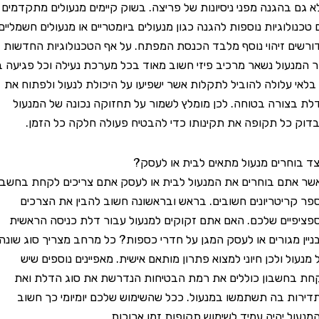
בהגנה מפני ניסיונות של פריצה. בשוק קיימים מנעולים מתקדמים
וגיות נוספות להגנה כגון מנעולים ביומטריים או מנעולים חשמליים
 זיהוי נוסף מלבד הכנסת המפתח. על אף הטכנולוגיות החדשות
עול נשאר מרכיב פיזי חשוב מאוד בכל מערכת נעילה וכל פגיעה בו
 עלולה להוביל לתקלות אשר ישפיעו על היכולת לנעול ולפתוח את
ורה בטוחה. לכן מומלץ לשמור על תחזוקה נכונה של המנעול
כל תקופה את תקינותו כדי להבטיח פעולה חלקה כל הזמן.
חרים מנעול מתאים לבית או לעסק?
ם בוחרים את המנעול לבית או לעסק אתם צריכים לקחת בחשבון
יטריונים חשובים. בראש ובראשונה חשוב להבין את הצרכים
ים שלכם. האם אתם זקוקים למנעול עבור דלת כניסה הראשית
מגורים או לעסק המגן על חדרי כספות? כל מרחב מצריך סוג שונה
 ולכן חיוני למצוא פתרון מותאם אישית. מאפיינים נוספים שיש
שבון כוללים את רמת הבטיחות הנדרשת את סוג הדלת ואת
 בה תשתמשו במנעול. ככל שהשימוש שלכם יומיומי כך חשוב
 יהיה עמיד לשימוש תקופות זמן ארוכות.