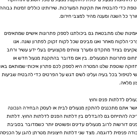
די להבטיח את תקינות המערכות. שירותינו כוללים זמינות גבוהה
ל השנה ומענה מהיר למצבי חירום.
 שלנו מתבטאת גם ביכולתנו לספק פתרונות אישיים שמתאימים
לקוח מאחר ואנו מבינים שכל לקוח זקוק לפתרון שונה. אנו
 בציוד מתקדם ומערך צוותים מקצועיים בעלי ידע עשיר ורחב
תרונות המנעולים. בין אם מדובר בהתקנת מנעול חדש או
שוטפת שלנו המטרה היא לספק לכם פתרון איכותי שמותאם באופן
יפול בכל בעיה ועלינו לשים דגש על הפרטים כדי להבטיח שביעות
אה.
 לדלתות פנים וחוץ
ם מתכננים להתקין מנעולים לבית או לעסק הבחירה הנכונה
התייחס גם להבדלים בין דלתות הפנים לדלתות החוץ. דלתות
ורשות לרוב מנעולים עדינים ופשוטים יותר כשמדובר בסביבת
נימית לדוגמה. מצד שני דלתות חיצוניות מטרתן להגן על הכניסה