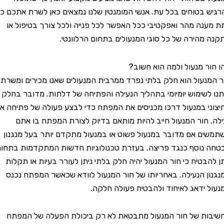
בטוחים בכל עת. אנשי המומנטין שלנו נמצאים כאן לשרת אתכם כדי
ה מהר ואפקטיבי ככל האפשר לכל פנייה ולכל צורך בטיפול או
הירה של כל סוגי המנעולים בתחום הרלוונטי.
 מנעול ולמה הוא חשוב?
עול הוא חלק בלתי נפרד ממרבית המנעולים שאנו מכירים ומשרת
שימוש יומיומי בתהליך הנעילה והפתיחה של דלתות. מדובר בחלק
 במנעול דרכו מכניסים את המפתח כדי לבצע פעולה של פתיחה או
חור המנעול חייב להיות מותאם בדיוק לצורת המפתח בו אתם
 אם מדובר במנעול פשוט או במנעול מתקדם יותר בעל מנגנון
וסף כנגד פריצה. בעזרת טכנולוגיות חדשות המתקדמות בתחום
בטיח כי חור המנעול יהיה חלק בלתי ניתן לעורר בעיות או תקלות
 הנעילה. באחריותו של חור המנעול לוודא שכאשר המפתח נכנס
ידאג לאיחוד ולהבטיח פעולה חלקה.
ת של חור המנעול מתבטאת לא רק ביכולת הפעלה של המפתח