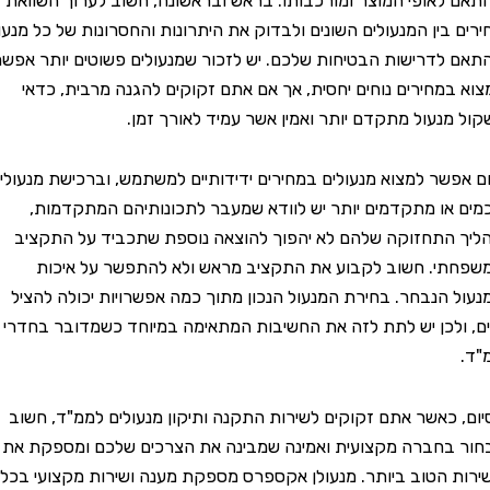
אופי המוצר ומורכבותו. בראש ובראשונה, חשוב לערוך השוואת
בין המנעולים השונים ולבדוק את היתרונות והחסרונות של כל מנעול
דרישות הבטיחות שלכם. יש לזכור שמנעולים פשוטים יותר אפשר
מחירים נוחים יחסית, אך אם אתם זקוקים להגנה מרבית, כדאי
נעול מתקדם יותר ואמין אשר עמיד לאורך זמן.
שר למצוא מנעולים במחירים ידידותיים למשתמש, וברכישת מנעולים
ו מתקדמים יותר יש לוודא שמעבר לתכונותיהם המתקדמות,
תחזוקה שלהם לא יהפוך להוצאה נוספת שתכביד על התקציב
. חשוב לקבוע את התקציב מראש ולא להתפשר על איכות
הנבחר. בחירת המנעול הנכון מתוך כמה אפשרויות יכולה להציל
לכן יש לתת לזה את החשיבות המתאימה במיוחד כשמדובר בחדרי
כאשר אתם זקוקים לשירות התקנה ותיקון מנעולים לממ"ד, חשוב
חברה מקצועית ואמינה שמבינה את הצרכים שלכם ומספקת את
הטוב ביותר. מנעולן אקספרס מספקת מענה ושירות מקצועי בכל