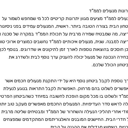
 מנעולים לממ"ד
 לממ"ד מציעים מגוון יתרונות קריטיים לכל מי שמחפש לשמור על
הבית בצורה הטובה ביותר. ראשית, המנעולים עמידים בפני ניסיונות
מה שמבטיח שמירה מרבית על תכולת הממ"ד במקרה של סכנה או
מבנה. שנית, מנעולים איכותיים לממ"ד נחשבים כמוצרים ארוכי טווח
סכים בהוצאות נוספות לאורך זמן לתיקונים או שדרוגים. בנוסף לכך,
הנכונה של מנעול יכולה להעניק ערך נוסף לבית ולשדרג את
 הכולל שלכם.
פת לקבל ביטחון נוסף היא על ידי התקנת מנעולים חכמים אשר
 לשלוט בהם מרחוק. האפשרות לקבל התראות בנוגע לנעילת
לשלוט בו מכל מקום הופכת לחשובה במיוחד כשהביטחון הפרטי
אש סדר העדיפויות. המנעולים החכמים מאפשרים מעקב טוב יותר
אחרי תהליכי הנעילה והשחרור של הממ"ד ומבטיחים שליטה מרבית
 הבית. החיישנים המובנים והאלגוריתמים המתקדמים שמפצחים
בשימוש מגדילים את ההגנה על הבית.