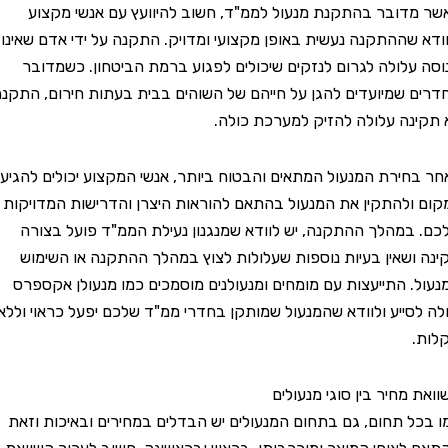
ובר בהתקנת מנעול לממ"ד, חשוב להיוועץ עם אנשי מקצוע
שההתקנה נעשית באופן מקצועי ומדויק. התקנה על ידי אדם שאינו
לולה לגרום לנזקים שיכולים לפגוע ברמת הביטחון. כשמדובר
שמיועדים להגן על חייהם של השוהים בבית בעתות חירום, התקנה
ה עלולה להזיק למערכת כולה.
ירת המנעול המתאים והבטוח ביותר, אנשי המקצוע יכולים להגיע
להתקין את המנעול בהתאם להוראות היצרן והדרישות המדויקות
מהלך ההתקנה, יש לוודא שמנגנון נעילת הממ"ד פועל בצורה
שאין בעיות נוספות שעלולות לצוץ במהלך ההתקנה או השימוש
 התייעצות עם מומחים ומנעולנים מוסמכים כמו מנעולן אקספרס
סייע ולוודא שהמנעול שמותקן בחדרי ממ"ד שלכם יפעל כראוי וללא
חיר בין סוגי מנעולים
 תחום, גם בתחום המנעולים יש הבדלים במחירים ובאיכות וזאת