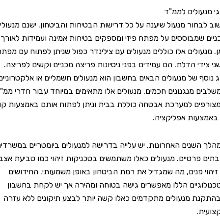
עולים לממ"ד
חור מנעול שיענה על כל דרישות הבטיחות והביטחון. ישנם מנעולים
שמבוססים על מפתח פיזי ומספקים בטיחות אמינה ועמידות לאורך
עולים אלו כוללים מנעולים עם צילינדר כפול שניתן לפתוח עם מפתח
די הדלת. הם עמידים בפני ניסיונות פריצה מכניים וקשים לפריצה.
ף של מנעולים הבאים בחשבון הוא מנעולים חשמליים או אלקטרוניים
 מנגנונים חכמים. מנעולים אלו מתאימים במיוחד עבור חדרי ממ"ד
ם למערכת אבטחה כוללת בבית וניתן לפתוח אותם באמצעות קוד
עות אפליקציה.
שנים האחרונות, יש עלייה בדרישה למנעולים ביומטריים במשרדים
פרטיים. מנעולים כאלו משתמשים בטכניקות זיהוי כמו טביעת אצבע
י פנים, מה שמגדיל את רמת הביטחון באופן משמעותי. החידושים
גיים הללו מאפשרים גישה בטוחה ומהירה אך יש לקחת בחשבון
 מנעולים מתקדמים כאלו קשה יותר לבצע תיקונים ללא עזרה
.