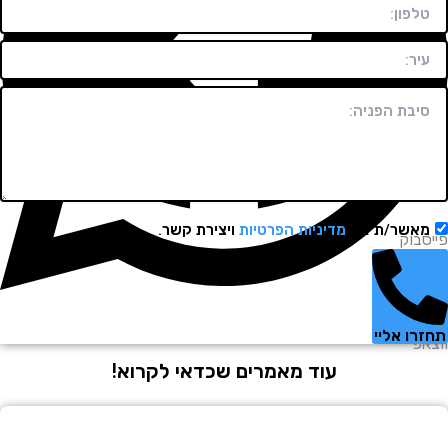
שר/ת את
מדיניות הפרטיות
ויצירת קשר.
וק
 אליי
עוד מאמרים שכדאי לקרוא!