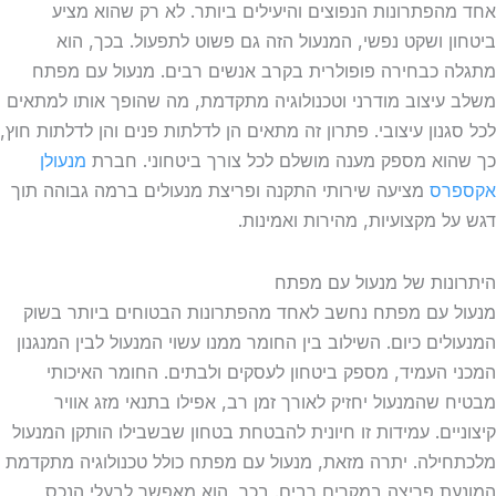
אחד מהפתרונות הנפוצים והיעילים ביותר. לא רק שהוא מציע
ביטחון ושקט נפשי, המנעול הזה גם פשוט לתפעול. בכך, הוא
מתגלה כבחירה פופולרית בקרב אנשים רבים. מנעול עם מפתח
משלב עיצוב מודרני וטכנולוגיה מתקדמת, מה שהופך אותו למתאים
לכל סגנון עיצובי. פתרון זה מתאים הן לדלתות פנים והן לדלתות חוץ,
כך שהוא מספק מענה מושלם לכל צורך ביטחוני. חברת
מנעולן
אקספרס
מציעה שירותי התקנה ופריצת מנעולים ברמה גבוהה תוך
דגש על מקצועיות, מהירות ואמינות.
היתרונות של מנעול עם מפתח
מנעול עם מפתח נחשב לאחד מהפתרונות הבטוחים ביותר בשוק
המנעולים כיום. השילוב בין החומר ממנו עשוי המנעול לבין המנגנון
המכני העמיד, מספק ביטחון לעסקים ולבתים. החומר האיכותי
מבטיח שהמנעול יחזיק לאורך זמן רב, אפילו בתנאי מזג אוויר
קיצוניים. עמידות זו חיונית להבטחת בטחון שבשבילו הותקן המנעול
מלכתחילה. יתרה מזאת, מנעול עם מפתח כולל טכנולוגיה מתקדמת
המונעת פריצה במקרים רבים. בכך, הוא מאפשר לבעלי הנכס