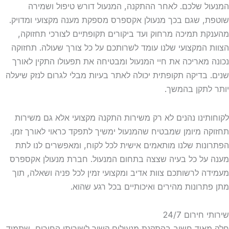
המנעול שלכם. לאחר ההתקנה, המנעול דורש טיפול ושמירה
שוטפת, שגם בכך מנעולן אקספרס מספקת מענה מקצועי ומדויק.
מהענקת תמיכה מרחוק ועד ביקורים תקופתיים לצורכי תחזוקה,
הצוות המקצועי שלנו עומד לשרותכם על כל צורך שעולה. תחזוקה
נכונה מאריכה את חיי המנעול ומבטיחה את תפעולו התקין לאורך
שנים. בדיקה תקופתית יכולה לאתר בעיות מבלי לגרום לנזק שיעלה
יותר לתקן בהמשך.
לקוחותינו נהנים לא רק משירות התקנה מקצועי אלא גם משירות
תחזוקה מיומן שמבטיח שהמנעול ימשיך לתפקד כראוי לאורך זמן.
הפתרונות שלנו מותאמים אישית לכל לקוח, ומאפשרים לנו לתת
מענה על כל בעיה שצצה בתחום המנעול. חברת מנעולן אקספרס
מעמידה לרשותכם צוות אדיב ומקצועי זמין לכל פניה ושאלה, תוך
מתן פתרונות מהירים ואיכותיים בכל רגע שהוא.
שירותי חירום 24/7
חלק מאוד חשוב בהתקנת מנעולים קשור לשירותי החירום, שתמיד