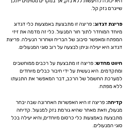
א יכולה להיעשות ללא נזק, אך במקרים מסוימים ייתכן
יגרם נזק קל.
יצת דגדוג:
פריצה זו מתבצעת באמצעות כלי דגדוג
וחד המוחדר לתוך חור המנעול. כלי זה מדמה את זיזי
פתח ומאפשר סיבוב של הבריח ושחרור הנעילה. פריצת
וג היא יעילה וניתן לבצעה על רוב סוגי המנעולים.
ווט מחדש:
פריצה זו מתבצעת על רכבים ממוחשבים
תקדמים. היא נעשית על ידי חיבור כבלים מיוחדים
ערכת החשמל של הרכב, דבר המאפשר את התנעתו
א מפתח.
יחה:
פריצה זו היא האפשרות האחרונה שבה יבחר
עולן, וזאת מאחר שהיא גורמת נזק למנעול. קדיחה
בצעת באמצעות כלי כרסום מיוחדים, והיא יעילה בכל
י המנעולים.