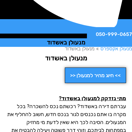
050-999-
מנעולן באשדוד
ן אקספרס
»
מנעולן באשדוד
מנעולן באשדוד
>> חיוג מהיר למנעולן <<
י נזדקק למנעולן באשדוד?
רתם דירה באשדוד? רכשתם נכס להשכרה? בכל
רה בו אתם נכנסים לגור בנכס חדש, חשוב להחליף את
נעולים. הסיבה לכך היא שאין לדעת מי מחזיק
פתחות לביתכם, וזוהי דרך פשוטה ויעילה להבטיח את