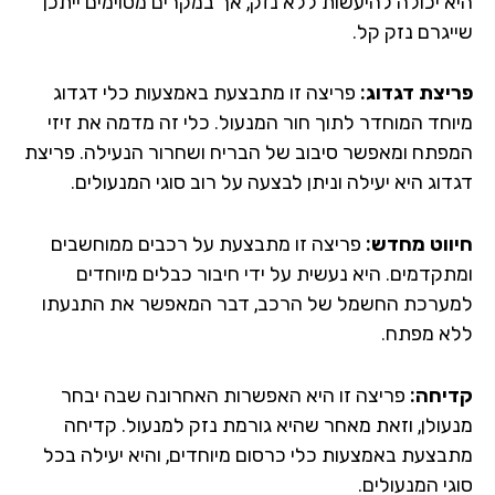
א יכולה להיעשות ללא נזק, אך במקרים מסוימים ייתכן
יגרם נזק קל.
יצת דגדוג:
פריצה זו מתבצעת באמצעות כלי דגדוג
וחד המוחדר לתוך חור המנעול. כלי זה מדמה את זיזי
פתח ומאפשר סיבוב של הבריח ושחרור הנעילה. פריצת
וג היא יעילה וניתן לבצעה על רוב סוגי המנעולים.
ווט מחדש:
פריצה זו מתבצעת על רכבים ממוחשבים
תקדמים. היא נעשית על ידי חיבור כבלים מיוחדים
ערכת החשמל של הרכב, דבר המאפשר את התנעתו
א מפתח.
יחה:
פריצה זו היא האפשרות האחרונה שבה יבחר
עולן, וזאת מאחר שהיא גורמת נזק למנעול. קדיחה
בצעת באמצעות כלי כרסום מיוחדים, והיא יעילה בכל
י המנעולים.