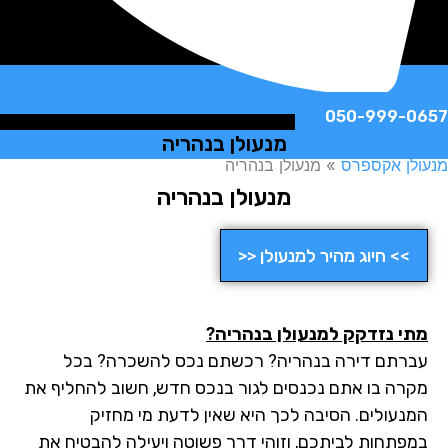
050-999-
מנעולן בנהריה
ן אקספרס
»
מנעולן בנהריה
מנעולן בנהריה
>> חיוג מהיר למנעולן <<
י נזדקק למנעולן בנהריה?
רתם דירה בנהריה? רכשתם נכס להשכרה? בכל
רה בו אתם נכנסים לגור בנכס חדש, חשוב להחליף את
נעולים. הסיבה לכך היא שאין לדעת מי מחזיק
פתחות לביתכם, וזוהי דרך פשוטה ויעילה להבטיח את