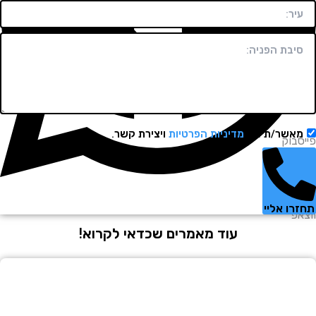
שר/ת את
מדיניות הפרטיות
ויצירת קשר.
וק
 אליי
עוד מאמרים שכדאי לקרוא!