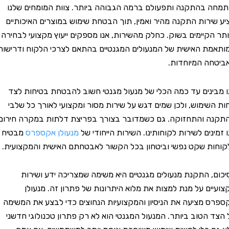
בהתקנה ותפעולם ברמה הגבוהה ביותר. צוות המומחים שלנו
רות התקנה מהיר ואמין, תוך הבטחת שימוש במוצרים האיכותיים
קיימים בשוק. כחלק מהשירות, אנו מספקים ייעוץ מקצועי לבחירה
 האישית של המנעולים המגנטיים בהתאם לצרכי הלקוח ודרישות
 המיוחדות.
נים עד כמה הכלי של מנעול מגנטי חשוב להבטחת בטיחות לצד
שימוש, ולכן שמים דגש על שירות מסור ומקצועי לאורך כל שלבי
והתחזוקה. גם כשמדובר בצורך בפריצת דלתות במקרה חירום,
ים לשירות לקוחותינו. השירות הייחודי של
מנעולן אקספרס
מבטיח
 שקט נפשי וביטחון בכל הקשור לאבטחתם האישית והמקצועית.
 התקנת מנעולים מגנטיים היא משימה שמצריכה ידע ושירות
ם על מנת למצות את מלוא היתרונות של פתרון זה. מנעולן
מציעה את הניסיון והמקצועיות הנחוצים כדי לבצע את המשימה
הטוב ביותר. המנעול המגנטי הוא לא רק פתרון טכנולוגי חדשני