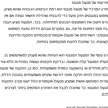
ת של מנעול מגנטי
המרכזי של מנעול מגנטי הוא רמת הביטחון הגבוהה שהוא מציע.
במגנטים חזק פועל כדי להבטיח שהדלת תישאר נעולה אם אין
יצוני את האמצעים הנכונים לפתיחתה. בכך, המנעול מציע הגנה
ני ניסיונות פריצה, גם במקרים שבהם הדלת נתונה לשימוש
בי. השירותים של מנעולן אקספרס מבטיחים התקנה מדויקת
ת, כך שתוכלו ליהנות ממקסימום בטיחות.
וסף של המנעול המגנטי הוא הנוחות שהוא מעניק למשתמשים בו.
מנעול קלה ופשוטה, ובדיקת תקינותו נעשית במהירות וללא צורך
יוחדים או בהשקעה כספית משמעותית. כמו כן, התקנה של מנעול
כולה להיות חלקה ואינה דורשת שינויים משמעותיים במבנה הדלת.
המותאם אישית שמציע מנעולן אקספרס כולל ייעוץ סביב התקנת
המגנטי, כך שתוכלו לקבל את הפתרון המתאים ביותר לצרכים
ותפעול מנעול מגנטי