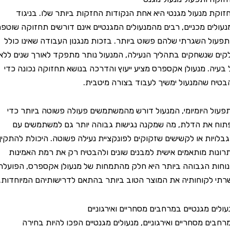
מנעול מגנטי היא אחת הנקודות החזקות ביותר שלו. בניגוד
ם מכניים, רבים מהמנעולים המגנטיים אינם דורשים תחזוקה שוטפת,
 השגרתי שלהם פשוט ביותר. בזכות מנגנון העבודה שאינו כולל
נשחקים בתהליך הנעילה, המנעול נותר מתפקד לאורך שנים ללא
. מנעולן אקספרס מציע ייעוץ והדרכה בנושא תחזוקה נכונה כדי
שהמנעול ימשיך לעבוד בצורה מיטבית.
היומיומי, המנעול דורש מהמשתמשים פעולה פשוטה ביותר כדי
ת הדלת, מה שמקנה נגישות גבוהה יותר גם למשתמשים עם
ות או לקשישים שזקוקים לפונקציית נעילה פשוטה. היכולת להתקין
 מותאמים אישית למבנים שונים ולהבטיח רק את רמת האמינות
 הגבוהה ביותר היא חלק מהתמחות של מנעולן אקספרס, הפועלת
קוחותיה את המוצר הטוב ביותר בהתאם לדרישותיהם המיוחדות.
 מגנטיים במרחבים מסחריים ואירגוניים
 מסחריים ואירגוניים, מנעולים מגנטיים הפכו להיות בחירה