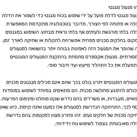
ול מגנטי
גנטי לדלת פועל על ידי שימוש בכוח מגנטי כדי לשמור את הדלת
ו פתוחה לפי הצורך. מדובר בטכנולוגיה מתקדמת המאפשרת
לתי מורגשת ולעיתים אף בלתי נראית מבחוץ. השימוש במגנטים
חלקים מכניים מפחית אפשרויות לתקלות או שחיקה לאורך זמן,
ך את המנעול הזה לאמינות גבוהה יותר בהשוואה למנעולים
ים. מנעולן אקספרס מתמחת בהתקנת המנעולים המגנטיים
 את כל התהליך מייעוץ ועד חיבור סופי.
ם המגנטיים יתרון בולט בכך שהם אינם מכילים מנגנונים מכניים
 להיפגע מחולשה מכנית. הם מתאימים במיוחד לשימוש במוסדות
, מעבדות, או משרדים בהם נדרש שקט מוחלט ומינימום הפרעות.
ך, התחזוקה הנדרשת למנעולים אלו כמעט ואינה קיימת, כיוון שאין
כנית של חלקים נעים. זהו פתרון מצוין למקומות בהם נדרשת
אובטחת בצמוד לשימוש נוח וידידותי.