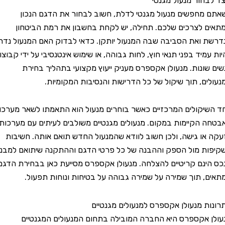
חור מנעול מגנטי
חפשים מנעול מגנטי לדלת, חשוב לבחור את הדגם הנכון
לצרכים שלכם. תחילה, יש לקחת בחשבון את רמת הביטחון
ואת הסביבה שבה המנעול יותקן. כדאי לבדוק האם המנעול נדרש
יד בפני תנאי חוץ, לחות גבוהה, או שימוש אינטנסיבי על ידי קבוצות
ונות. מנעולן אקספרס מעניק ייעוץ מקצועי בתהליך בחירת
ם, תוך שיקול של כל הדרישות והנסיבות המקומיות.
קולים המרכזיים כאשר בוחרים מנעול הוא התאמתו לשאר מערכות
הקיימות במקום. מנעולים מגנטיים משולבים לעיתים עם מערכות
ו גישה, ולכן חשוב לוודא שהמנעול החדש תואם אותה. חשיבות
 מול הספק וההבנה של כל פרטי הדגם וההתקנה שיתואם למבנה
נם קריטיים להצלחה. מנעולן אקספרס מסייעת כאן בבחירת הדגם
 תוך שמירה על שמירה גבוהה על בטיחות ונוחות תפעול.
 מנעולן אקספרס למנעולים מגנטיים
אקספרס היא החברה המובילה בתחום המנעולים המגנטיים