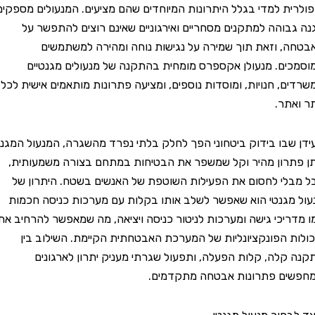
ת למדי בגלל היתרונות המיוחדים שהם מציעים. המנעולים מספקים
והה למתקנים מסחריים ואירגוניים שאינם רוצים להתפשר על
 וזאת תוך שמירה על נגישות נוחה ומהירה למשתמשים
ם. מנעולן אקספרס מומחית בהתקנה של מנעולים מגנטיים
, חנויות, ומוסדות נוספים, ומציעה פתרונות מותאמים אישית לכל
ר.
בו בידוק ביטחוני הפך לחלק בלתי נפרד מהשגרה, המנעול המגנטי
רון מהיר וקל שמשפר את הבטיחות במתחם בצורה משמעותית,
י לחסום את הפעילות השוטפת של האנשים בשטח. היתרון של
גנטי הוא שאפשר לשלב אותו בקלות עם מערכות כניסה חכמות
יכי גישה ומערכות לניטור כניסה ויציאה, מה שמאפשר להרחיב את
 הפונקציונליות של המערכת האבטחתית הקיימת. השילוב בין
לה, קלות הפעלה, ותפעול שגרתי מעניק יתרון לארגונים
ם פתרונות אבטחה מתקדמים.