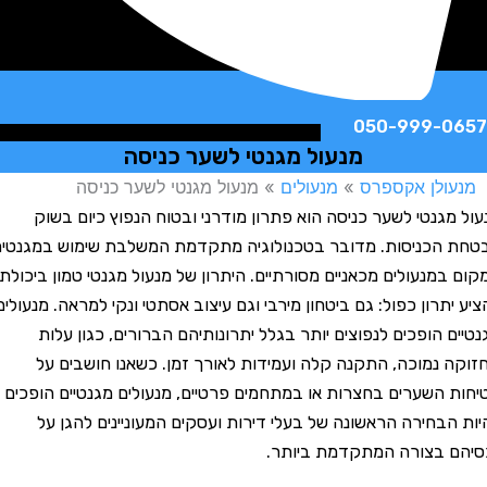
050-999-
מנעול מגנטי לשער כניסה
לן אקספרס
»
מנעולים
»
מנעול מגנטי לשער כניסה
גנטי לשער כניסה הוא פתרון מודרני ובטוח הנפוץ כיום בשוק
כניסות. מדובר בטכנולוגיה מתקדמת המשלבת שימוש במגנטים
מנעולים מכאניים מסורתיים. היתרון של מנעול מגנטי טמון ביכולתו
רון כפול: גם ביטחון מירבי וגם עיצוב אסתטי ונקי למראה. מנעולים
 הופכים לנפוצים יותר בגלל יתרונותיהם הברורים, כגון עלות
נמוכה, התקנה קלה ועמידות לאורך זמן. כשאנו חושבים על
השערים בחצרות או במתחמים פרטיים, מנעולים מגנטיים הופכים
בחירה הראשונה של בעלי דירות ועסקים המעוניינים להגן על
 בצורה המתקדמת ביותר.