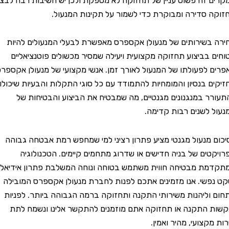
זה פשוט עניין של תחזוקה לא מספקת ולכן יש חשיבות רבה לבצע
סדירה ומבוקרת כדי לשמור על תקינות המנעול.
שירותים של מנעולן אקספרס מאפשרת לבעלי המנעולים להיות
בביצוע תחזוקה מקצועית ויעילה שמסיר מכשולים פוטנציאליים
לפעולתו של המנעול לאורך זמן. אנשי מקצועי של מנעולן אקספרס
 בנסיון והמומחיות להתמודד עם כל סוגי התקלות והבעיות שיכולות
 במנגנונים מגנטיים, מה שמבטיח את הביצוע והבטיחות של
לשנים רבות קדימה.
מנעול מגנטי מציע פתרון רציני למי שמחפש רמת אבטחה גבוהה
ים של בניה חדישים או שדרוג מתחמים קיימים. הטכנולוגיה
 מבטיחה חווית משתמש בטוחה ונוחה המשלבת פתרון אידיאלי
שי. אנו מזמינים אתכם לפנות לחברת מנעולן אקספרס המובילה
ליהנות משירותי התקנה ותחזוקה ברמה הגבוהה ביותר. לפניות
התקנה או תחזוקה אתם מוזמנים להתקשר אלינו ונשמח לתת
צועי, מהיר ואמין.