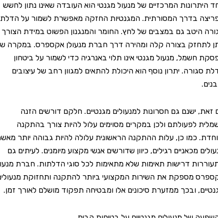
רונות המרכזיים של מנעול מגנטי הוא העובדה שאינו נתון לחשש
 בדרך המסורתית. המגנטיות החזקה מאפשרת לשמור על הדלת
יטב גם במצבים של לחץ. החומר והמנגנון הפשוט במידת הצורך
חזק בצורה קלה ומהירה דרך חברת מנעולן אקספרס. במקרה של
שמל, מנעול מגנטי אינו תלוי באנרגיה כדי לשמור על ביטחון
ורה. יתרון נוסף הוא היכולת להתאים למגוון רחב של עיצובים
 ישנם גם חסרונות למנעולים מגנטיים. חלקם דורשים הזנה
לפעולתם ולכן במקרים מסוימים עלול להיות צורך בהתקנה
 כמו כן, עלות ההתקנה הראשונית עלולה להיות גבוהה יותר מאשר
מכאניים רגילים, כיוון שדורשים אנשי מקצוע מיומנים. לעיתים גם
ת דרישות תאימות שלא מתאימות לכל סוגי הדלתות. חברת מנעולן
מספקת את השירות המקצועי ביותר להתקנה ותחזוקת מנעולים
, ובכך ממזערת סיכונים אלו ומבטיחה תפקוד מושלם לאורך זמן.
של מנעולים מגנטיים על בטיחות הבית