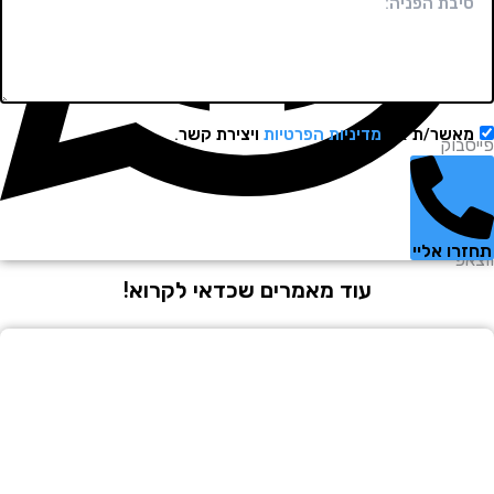
שר/ת את
מדיניות הפרטיות
ויצירת קשר.
וק
 אליי
עוד מאמרים שכדאי לקרוא!