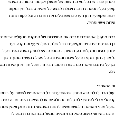
חון הנדרש בכל מצב. הצוות של מנעולן אקספרס מורכב מאנשי
ע בעלי הכשרה רחבה ויכולת לבצע כל משימה, בכל זמן ומקום.
ות ומקצועיות הן הערכים שמובילים את החברה, וכל לקוח נהנה
ות אישי ומהיר.
 מנעולן אקספרס מבינה את החשיבות של התקנת מנעולים איכותיים
 מספקת שירותים מקצועיים בכל שלב, החל מייעוץ והתקנה, ועד
ון בעיות ותקלות בעת הצורך. המטרה היא לספק מענה מהיר ויעיל
צורך, תוך הקפדה על איכות ומסירות. כל פעולה נעשית מתוך רצון
 על ביתכם ומשרדכם בצורה הטובה ביותר, והכל תוך מתן שירות מסור
.
 המאמר:
ל מכני לדלת הוא פתרון שימושי עבור כל מי שמחפש לשמור על ביטחון
מלי מבלי להיחשף לתקלות טכנולוגיות או להוצאות מיותרות. הבחירה
ול מכני מאפשרת למשתמשים ליהנות מאמצעי הגנה חזק ואמין שנותר
גם באירועי קיצון. כשאתם מזמינים מנעול מכני מחברת מנעולן