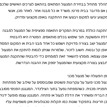
יך מתחיל בבחירת המנעול המתאים בהתאם לצרכים האישיים שלכם,
אם מדובר בבית פרטי, משרד או כל מבנה אחר. לאחר מכן, אנשי
וע יגיעו למקום ויבצעו את ההתקנה באופן מקצועי ומדויק.
נה כוללת במרבית המקרים התאמה ספציפית של המנעול למבנה
 והמשקוף, תוך שימוש בכלים מותאמים. המטרה היא להבטיח
עול ישב בצורה מדויקת וישמש כל אחד מבני הבית או המקום המסחרי
ן קל ובטוח. חשוב לזכור, שלמרות שניתן לנסות להתקין את המנעול
ן עצמאי, מומלץ להשאיר זאת למומחים כדי להבטיח שהתקנת המנעול
ע בצורה מקצועית ושהמנעול יספק את ההגנה הנדרשת.
 הפעולה של מנעול מכני
ל מכני פועל על עקרונות פשוטים שמבוססים על שילוב של מפתחות
נייה מכנית. כשהמפתח נפעל בתוך הצילינדר, המנגנון הפנימי מסובב
בריח ומשחרר את הדלת לנעול או פתחה. המנגנון עצמו מופעל ידנית
 חריגות בתפקוד שונות כמו תקלות טכנולוגיות אינן משפיעות עליו