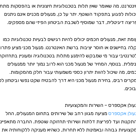
טרנט, מה שאומר שאין תלות בטכנולוגיות חיצוניות או בהפסקות מתח
לות לפגוע בתפקוד השוטף. יתר על כן, מנעולים מכניים אינם ניתנים
צה דיגיטלית, דבר שמוסיף לשכבת הביטחון הפיזי שהם מספקים.
ת זאת, מנעולים חכמים יכולים להיות רגישים לבעיות טכנולוגיות כמו
 בחיישנים או חוסר יציבות ברשת האינטרנט. מנעול מכני מציע פתרון
נטיבי עבור מי שמבקש להימנע מתלות בטכנולוגיה ומעוניין בתחזוקה
מלית. בנוסף, המחיר של מנעול מכני הוא לרוב נמוך יותר ממנעולים
ם, מה שיכול להוות יתרון כספי משמעותי עבור חלק מהמקומות.
ים רבים, בחירת מנעול מכני היא דרך להבטיח שקט נפשי וביטחון ללא
ים.
לן אקספרס – השירות והמקצועיות
לן אקספרס
מציעה מגוון רחב של שירותים בתחום המנעולים, החל
נות ועד לפריצת דלתות ושירותי תחזוקה שוטפת. החברה מתאפיינת
ועיות גבוהה ובאמינות ללא תחרות, כשהיא מעניקה ללקוחותיה את