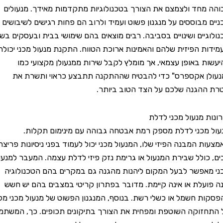
ה מחד ולצמצם את הצורך בטכנולוגיות מתקדמות מאידך. מנעולים
ים מבוססים על מנגנון פשוט ועמיד ולרוב הם פחות רגישים לשיבושים
לוגיים ושינויים בסביבה. רבים מוצאים בהם שימושי בבית ובעסקים בשל
דות הפיזית שלהם והאמינות ארוכת הטווח. התקנת מנעול מכני יכולה
שות באופן עצמאי, אך מומלץ לקבל שירות ממנעולן מקצועי כמו
ולן אקספרס" כדי להבטיח שההתקנה תתבצע כראוי ותשרת את
 ההגנה שלכם על הצד הטוב ביותר.
נות מנעול מכני לדלת
ל מכני לדלת מספק רמת אבטחה גבוהה עם מינימום תקלות.
עות המבנה הפיזי שלו, המנעול מכני יכול לעמוד בפני ניסיונות פריצה
, כולל שבירת המנעול או גרימת נזק פיזי לדלת עצמה. המעבר למנעול
 מאפשר לבעל המקום ליהנות מהגנה גם במקרים בהם הטכנולוגיה
 פועלת או אינה קיימת. מדובר בפתרון קריטי במצבים בהם יש חשש
קות חשמל או כשלי רשת. בנוסף, המנגנון הפשוט של מנעול מכני מקל
תחזוקה השוטפת ומפחית את הצורך בתיקונים תכופים. כך, המשתמש