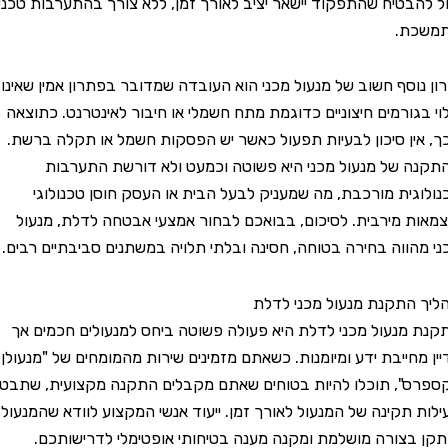
 להבטיח שהתפקוד יישאר יציב לאורך זמן, ללא צורך בהתערבות טכנית
שכת.
ן נוסף חשוב של מנעול מכני הוא העובדה שמדובר בפתרון אמין שאינו
 בגורמים חיצוניים כדוגמת מתח חשמלי או חיבור לאינטרנט. כתוצאה
 אין סיכון לבעיות תפעול כאשר יש הפסקות חשמל או תקלה ברשת.
נה של מנעול מכני היא פשוטה וכמעט ולא דורשת התערבות
לוגית מורכבת, מה שמעניק לבעל הבית או העסק חוסן טכנולוגי
אות מירבית. לסיכום, בבואכם לבחור אמצעי אבטחה לדלת, מנעול
 מהווה בחירה בטוחה, חסינה ובלתי תלויה במשתנים סביבתיים רבים.
ך התקנת מנעול מכני לדלת
ת מנעול מכני לדלת היא פעולה פשוטה ביחס למנעולים חכמים אך
ן מחייבת ידע ומיומנות. כשאתם מזמינים שירות מהמומחים של "מנעולן
רס", תוכלו להיות בטוחים שאתם מקבלים התקנה מקצועית, שתבטיח
ות תקינה של המנעול לאורך זמן. ייעוד אנשי המקצוע לוודא שהמנעול
ן בצורה מושלמת ומקנה מענה בטיחותי אופטימלי לדרישותכם.