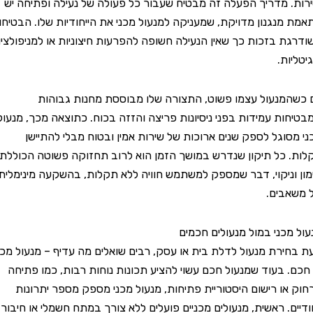
ות. מדריך הפעלה זה מבטיח שעבור כל פעולה של נעילה ופתיחה יש
ת מנגנון מדויקת, שמעניקה למנעול מכני את הייחודיות שלו. הבטיחות
רגת בזכות כך שאין הנעילה חשופה להפרעות חיצוניות או למניפולציות
ליות.
שהמנעול עצמו פשוט, התצורה שלו מבוססת מחנות גבוהות
יחות עמידות בפני ניסיונות פריצה והזזה בכוח. כתוצאה מכך, מנעול
 מסוגל לספק שנים ארוכות של שירות אמין ובטוח מבלי להתיישן
ת. כל תיקון שנדרש במושך הזמן הוא לרוב תחזוקה פשוטה הכוללת
ן וניקוי, דבר שמספק למשתמש חוויה ללא תקלות, בהשקעה מינימלית
שאבים.
ל מכני במול מנעולים חכמים
בחירת מנעול לדלת בית או עסק, רבים שואלים מה עדיף – מנעול מכני
כם. בעוד שמנעול חכם עשוי להציע תכונות נוחות רבות, כמו פתיחה
ק או רישום היסטוריית פתיחות, מנעול מכני מספק מספר יתרונות
דיים. ראשית, מנעולים מכניים פועלים ללא צורך במתח חשמלי או חיבור