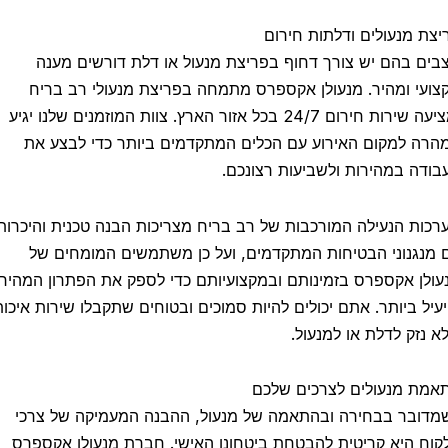
ת מנעולים ודלתות חירום
ם בהם יש צורך דחוף בפריצת מנעול או דלת דורשים מענה
עי ומהיר. מנעולן אקספרס מתמחה בפריצת מנעולי רב בריח
ומציעה שירות חירום 24/7 בכל אזור הארץ. צוות המוזמנים שלנו יגיע
ה למקום האירוע עם הכלים המתקדמים ביותר כדי לבצע את
דה במהירות ולשביעות רצונכם.
ות הנעילה המורכבות של רב בריח מצריכות הבנה טכנית והיכרות
נגנוני הבטיחות המתקדמים, ועל כן משתמשים המומחים של
לן אקספרס בזמינותם ובמקצועיותם כדי לספק את הפתרון המהיר
יל ביותר. אתם יכולים להיות סמוכים ובטוחים שתקבלו שירות איכותי
 נזק לדלת או למנעול.
ת מנעולים לצרכים שלכם
ובר בבחירה ובהתאמה של מנעול, ההבנה המעמיקה של צרכי
ח היא קריטית להבטחת ביטחונו האישי. חברת מנעולן אקספרס