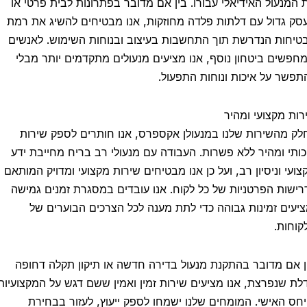
מנעול האידיאלי עבורו. בין אם מדובר בפתרונות לבית פרטי או
 גדול עם דלתות פלדה מחוזקות, אנו מבטיחים להשיג את רמת
חות הנדרשת תוך התחשבות בעיצוב ובנוחות השימוש. לאנשים
שים ביטחון נוסף, אנו מציעים מנעולים מתקדמים יותר מבלי
שר על איכות ונוחות התפעול.
ת מקצועי ומהיר
 מהשירות שלנו במנעולן אקספרס, אנו חותרים לספק שירות
תי ומהיר ללא פשרות. העבודה עם מנעולי רב בריח מחייבת ידע
עי וניסיון רב, ועל כן אנו מבטיחים שירות מקצועי ומדויק המותאם
שות הפרטניות של כל לקוח. אנו עובדים במסגרת זמנים גמישה
עים זמינות גבוהה כדי לתת מענה לכל הצרכים הבוערים של
חות.
אם מדובר בהתקנת מנעול בדירה חדשה או תיקון תקלה דחופה
 שנפרצת, אנו מציעים שירות זמין ואמין ששם דגש על המקצועיות
ס האישי. המומחים שלנו ישמחו לספק ייעוץ, לעזור בבחירת