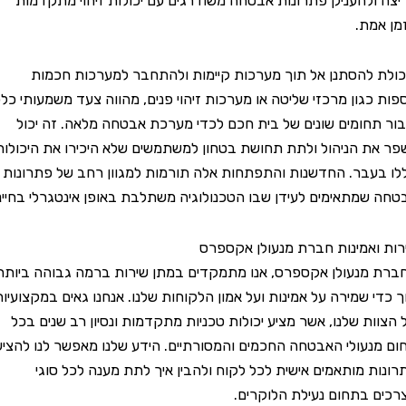
להעניק פתרונות אבטחה משודרגים עם יכולות זיהוי מתקדמות
ת.
להסתנן אל תוך מערכות קיימות ולהתחבר למערכות חכמות
כגון מרכזי שליטה או מערכות זיהוי פנים, מהווה צעד משמעותי כלפי
חומים שונים של בית חכם לכדי מערכת אבטחה מלאה. זה יכול
 הניהול ולתת תחושת בטחון למשתמשים שלא היכירו את היכולות
בר. החדשנות והתפתחות אלה תורמות למגוון רחב של פתרונות
מתאימים לעידן שבו הטכנולוגיה משתלבת באופן אינטגרלי בחיינו.
אמינות חברת מנעולן אקספרס
נעולן אקספרס, אנו מתמקדים במתן שירות ברמה גבוהה ביותר
 שמירה על אמינות ועל אמון הלקוחות שלנו. אנחנו גאים במקצועיות
ת שלנו, אשר מציע יכולות טכניות מתקדמות ונסיון רב שנים בכל
עולי האבטחה החכמים והמסורתיים. הידע שלנו מאפשר לנו להציע
 מותאמים אישית לכל לקוח ולהבין איך לתת מענה לכל סוגי
בתחום נעילת הלוקרים.