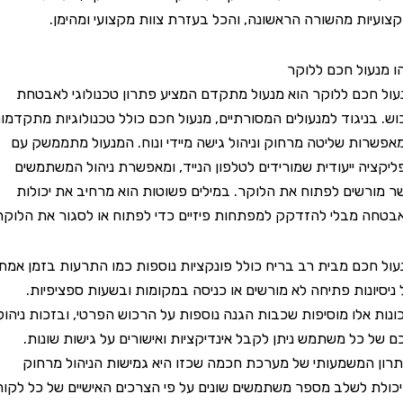
ות מהשורה הראשונה, והכל בעזרת צוות מקצועי ומהימן.
ול חכם ללוקר
כם ללוקר הוא מנעול מתקדם המציע פתרון טכנולוגי לאבטחת
ניגוד למנעולים המסורתיים, מנעול חכם כולל טכנולוגיות מתקדמות
ת שליטה מרחוק וניהול גישה מיידי ונוח. המנעול מתממשק עם
ה ייעודית שמורידים לטלפון הנייד, ומאפשרת ניהול המשתמשים
שים לפתוח את הלוקר. במילים פשוטות הוא מרחיב את יכולות
מבלי להזדקק למפתחות פיזיים כדי לפתוח או לסגור את הלוקר.
כם מבית רב בריח כולל פונקציות נוספות כמו התרעות בזמן אמת
ונות פתיחה לא מורשים או כניסה במקומות ובשעות ספציפיות.
אלו מוסיפות שכבות הגנה נוספות על הרכוש הפרטי, ובזכות ניהול
כל משתמש ניתן לקבל אינדיקציות ואישורים על גישות שונות.
המשמעותי של מערכת חכמה שכזו היא גמישות הניהול מרחוק
 לשלב מספר משתמשים שונים על פי הצרכים האישיים של כל לקוח.