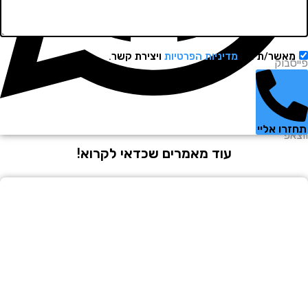
שר/ת את
מדיניות הפרטיות
ויצירת קשר.
וק
 אליי
עוד מאמרים שכדאי לקרוא!