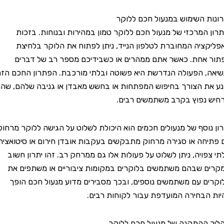
 השימוש במנעול חכם ללוקר
המרכזי של מנעול חכם ללוקר טמון במהירות ובנוחות. בזכות
יה המחוברת לטלפון הנייד, ניתן לפתוח את הלוקר בלחיצת
חת. כאשר אתם ממהרים או כשבידיכם מספר רב של דברים
 הפעולה הנדרשת היא פשוטה ובלתי מורכבת. הפתרון החכם הזה
 הצורך בחיפוש המפתחות או בחשש מאבדן או גניבה שלהם, שהוא
פוץ בקרב משתמשים רבים.
וסף של מנעולים חכמים הוא היכולת לשלוט על הגישה ללוקר מרחוק.
ה או סגירה מרחוק מתבקשים בעקבות אובדן חירום או סיטואציה
ויה, ניתן לשלוט על פעולות אלו גם ממרחק רב. זהו יתרון חשוב
שבהם משתמשים בלוקרים במקומות ציבוריים או משתפים את
 עם משתמשים נוספים, ובכך מסבירים מדוע מנעול חכם הופך
בחירה המועדפת עבור לקוחות רבים.
התקנה של מנעול חכם ללוקר