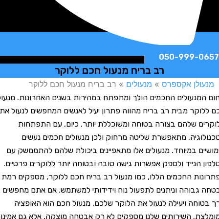
050-999-
רב בריח מנעול חכם ללוקר
לן אקספרס
»
מנעולים
»
רב בריח מנעול חכם ללוקר
נעולים החכמים הולך ומתפתח במהירות בשנים האחרונות. מנעול
קר מבית רב בריח מהווה פתרון יעיל לאנשים המחפשים לנעול את
 שלהם בצורה בטוחה ומשוכללת יותר. כיום, עם התפתחות
גיה, מתאפשרת שליטה מרחוק ולכן מנעולים חכמים נעשים
ם במיוחד. מנעולים אלו מתאפיינים ביכולת שלהם להתממשק עם
הנייד ולספק אפשרות גישה טובה ובטוחה יותר ללוקרים פרטיים.
ת החכמים הללו, כמו מנעול רב בריח חכם ללוקר, מספקים רמת
בוהה וניתנים לתפעול נוח וידידותי למשתמש. אם אתם מחפשים
חה ויעילה לנעול את הלוקר שלכם, מנעול חכם הוא האופציה
. השירותים שלנו מספקים לא רק אבטחה מוצקה, אלא גם אמינות