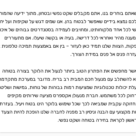
וחרים בנו, אתם מקבלים שקט נפשי ובטחון, מתוך ידיעה שהמותג
צא בידיים שאפשר לבטוח בהן. אנו שמים דגש על שקיפות ועל יחס
ל אחד מלקוחותינו, ומחויבים לעמידה בסטנדרטים גבוהים של איכות
מהיר ואחראי לכל דרישה, בעיה או בקשה שיעלו. אם מתעוררים
הצוות שלנו תמיד כאן לעזור – בין אם באמצעות תמיכה טלפונית או
נים אל פנים במידת הצורך.
פשים את הפתרון הטוב ביותר לנעול את הלוקר בצורה בטוחה
שתלב עם מנעול חכם המבית רב בריח. מדובר במערכת מתקדמת
ולות טכנולוגיות שמציעות רמות גבוהות של נוחות, גמישות ושליטה
כל משתמש. חברת מנעולן אקספרס מציעה שירותים מקיפים
 עקבית שמביאה לכך שכל שימוש בלוקר הינו בטוח ויעיל. בעזרת
צועי עם הבנה וניסיון רב מפניה לחברה שלנו הופכת להיות הצעד
לקראת בחירה בטוחה ושקט נפשי.