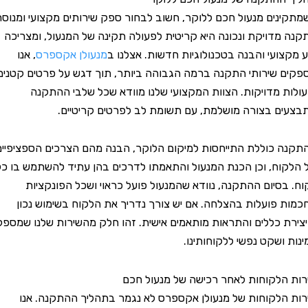
ים מנעול חכם ללוקר, חשוב לבחור ספק שירותים מקצועי ומנוסה.
דויקת ונכונה היא קריטית לפעולה תקינה של המנעול, ומצריכה
ועי והבנה בטכנולוגיות חדשות. אצלנו ב
מנעולן אקספרס
, אנו
שירותי התקנה ברמה הגבוהה ביותר, תוך דגש על פרטים קטנים
 מדויקות. הצוות המקצועי שלנו מוודא שכל שלבי ההתקנה
 בצורה מושלמת, עם תשומת לב לפרטים קריטיים.
כוללת התייחסות למיקום הלוקר, הבנה מהם הצרכים הספציפיים
ח, וכן הכנת המנעול והתאמתו לדרכים בהן עתיד להשתמש בו כל
סיום ההתקנה, נוודא שהמנעול פועל כראוי ושכל הפונקציות
פועלות בהצלחה. אם יש צורך נדריך את הלקוח בשימוש נכון
 כללים והתראות מותאמים אישית. זהו חלק מהשירות שלנו שמספק
ושקט נפשי ללקוחותינו.
לקוחות לאחר רכישה של מנעול חכם
לקוחות של מנעולן אקספרס לא נגמר בתהליך ההתקנה. אנו