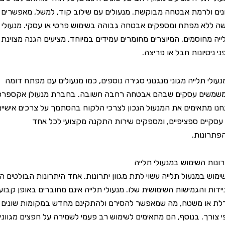
לרמת אבטחה מבוקשת. מנעולים עם שילוב קוד, למשל, מאפשרים
א מפתח ומספקים אבטחה גבוהה בשימוש פרטי או עסקי. מנעולי
חוסמים, המיוצרים מחומרים עמידים במיוחד, מציעים הגנה מצוינת
יונות חבל או פריצה.
תלייה מגוני מנגנוני סגירה נוספים, כמו מנעולים עם מפתח דומה
ם עסקים שבהם אבטחה רחבה חשובה. בחברת מנעולן אקספרס,
תאימים את המנעול הנכון לצרכי הלקוח בהסתמך על צרכים אישיים
ים ספציפיים, ומספקים שירות התקנה מקצועי לכל אחד
ות.
 השימוש במנעולי תלייה
במנעול תלייה עשוי לתת מגוון יתרונות. אחד היתרונות הבולטים הוא
 והגמישות השימושית שלו. מנעולי תלייה אינם מחוברים באופן קבוע
 משטח, מה שמאפשר להסירם ולהתקינם מחדש במקומות שונים
ך. בנוסף, הם מתאימים לשימוש רב פעמי לשמירה על חפצים מגוונים,