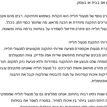
בבית או בעסק.
וסף של מנעולי תלייה הוא הקלות בשימוש ותחזוקה. רבים מהם אינם
 התקנה מיוחדת או הכנה מראש, מה שחוסך כסף וזמן. ככלל,
תלייה הם פתרון אידיאלי לשמירה על בטיחות ברמה נוחה ופשוטה.
התקנת מנעול תלייה
עולן אקספרס מציעה שירותי התקנה מקצועיים למנעולי תלייה.
בינים שלקוחות מחפשים שירות אמין ומדייק. צוות המנעולנים
שלנו מבצע את ההתקנה במהירות וללא פגיעת נזק למקום, תוך
ון מותאם אישית לצרכיכם. כל מנעול תלייה שאנחנו מתקינים עובר
איכות קפדניות על מנת להבטיח שהלקוח יקבל את ההגנה
לית.
 ניסיון רבות בתחום, אנחנו ממליצים גם על מנעולי תלייה שמספקים
 הטוב ביותר בין איכות למחיר, במטרה לשפר את בטיחות
 שלנו ללא התפשרות על הצד הכלכלי והפונקציונלי.