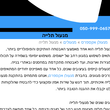
050-999-
מנעול תלייה
לן אקספרס
»
מנעולים
»
מנעול תלייה
לייה הוא אחד מאמצעי האבטחה הוותיקים והפופולריים ביותר,
לשימוש במגוון רחב של יישומים. משימוש יומיומי בשמירה על תכולה
 וארונות, ועד לאבטחה מתקדמת במחסנים ובאתרי בנייה.
ם קיימים בעיצובים שונים, כל אחד עם מאפיינים יחודיים המתאימים
מגוונים. בחברת
מנעולן אקספרס
, אנחנו מתמחים בהתקנת מנעולי
יכותיים, תוך דגש על שירות אמין ומקצועי כדי להבטיח שהלקוחות
בלו את ההגנה הטובה ביותר.
נים של מנעולי תלייה
תלייה מציעים מגוון רחב של סוגים ודגמים, כל אחד מותאם לצרכים