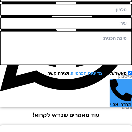
שר/ת את
מדיניות הפרטיות
ויצירת קשר.
וק
 אליי
עוד מאמרים שכדאי לקרוא!