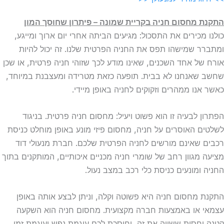
התקנת מחסום חניה בקריית שמונה – פיתרון שחוסך המון
כולנו מכירים את התסכול: מגיעים הביתה אחרי יום ארוך ומייגע,
ומתברר שמישהו תפס את החניה הפרטית שלנו. זה יכול להיות
אורח של אחד השכנים, שאינו מודע לכך שזוהי חניה פרטית, או שכן
שחשב שאנחנו לא בבית. תופעה כזאת מטרידה ומעצבנת במיוחד,
כאשר אנו ממהרים וזקוקים לחניה באופן מיידי.
הפתרון לבעיה זו הוא פשוט ויעיל: מחסום חניה פרטית. בניגוד
לשלטים האוסרים על חניה, מחסום פיזי מונע באופן מוחלט כניסת
רכבים שאינם מורשים לחניה הפרטית שלכם. חברת מנעולי דוד
מציעה מגוון רחב של שומרי חניה מכניים איכותיים, המותקנים בתוך
החניה ומונעים כניסת כלי רכב במצב נעול.
התקנת מחסום חניה היא פשוטה וקלה, וניתן לבצע אותה באופן
עצמאי או באמצעות חברה מקצועית. מחסום חניה הוא השקעה
קטנה יחסית ששווה את זה, וחוסכת לכם עוגמת נפש ועוגמת זמן