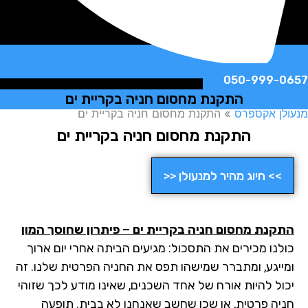
050-999-
התקנת מחסום חניה בקריית ים
ן אקספרס
»
התקנת מחסום חניה בקריית ים
התקנת מחסום חניה בקריית ים
>> חיוג מהיר למנעולן <<
קנת מחסום חניה בקריית ים – פיתרון שחוסך המון
לנו מכירים את התסכול: מגיעים הביתה אחרי יום ארוך
ייגע, ומתברר שמישהו תפס את החניה הפרטית שלנו. זה
ול להיות אורח של אחד השכנים, שאינו מודע לכך שזוהי
יה פרטית, או שכן שחשב שאנחנו לא בבית. תופעה