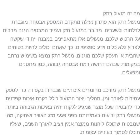
 מנעול רתק
 רתק הוא פתרון נעילה מתקדם המספק אבטחה מוגברת
ת ולשערים. מדובר במנעול חזק ועמיד המבטיח הגנה מרבית
כוש שלכם. מנעולים אלו מתאפיינים במבנה ייחודי שקשה
 ללא כלים וידע ספציפיים, כך שאתם יכולים להיות בטוחים
 או העסק שלכם מוגנים. מנעול רתק נמצא בשימוש נרחב
ות שבהם דרושה רמת אבטחה גבוהה, כמו מחסנים
ים.
 רתק מורכב מחומרים איכותיים שנבחרו בקפידה כדי לספק
ת לאורך זמן. תהליך ייצור המנעול כולל בקרת איכות קפדנית
הבטיח שכל מוצר שמגיע ללקוח יהיה באיכות הגבוהה ביותר.
י רתק ידועים בעמידותם בפני פגעי מזג האוויר ושחיקה, מה
ח שתוכלו ליהנות ממוצר אמין ויציב לאורך השנים, שעליו
 לסמוך בעיניים עצומות.