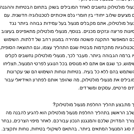
מולטילוק נחשבים לאחד המובילים בשוק בתחום הבטיחות וההגנה.
ם שילוב ייחודי בין חומרי גלם איכותיים לטכנולוגיה חדשנית. עם
ולטילוק, אתם מקבלים מנעול בעל עמידות גבוהה ביותר נגד
 פריצה ונזקים מכניים. בנוסף, מנעולי מולטילוק מתאפיינים בעיצוב
פשר התקנה פשוטה ומהירה במגוון רחב של דלתות. השימוש
גיות מתקדמות מבטיח שגם התהליך עצמו, וגם התוצאה הסופית,
מה הגבוהה ביותר. מעבר לכך, מנעולי מולטילוק נחשבים לקלים
 כך שגם אם אתם לא מנוסים בכל הנוגע לפרטי המנעול, תצליחו
בהם ללא כל בעיה. בטיחות ונוחות השימוש הם שני עקרונות
ם את מנעולי מולטילוק, מה שהופך אותם לפתרון האידיאלי עבור
טיים, עסקים ומשרדים.
צע תהליך החלפת מנעול מולטילוק?
אשון בתהליך החלפת מנעול מולטילוק הוא להגיע להבנה מה
מדויק שלכם והמנגנון הנכון עבורכם. לאחר מיפוי הצרכים, נבחר
המנעול המתאים ביותר, בהתאם לשיקולי בטיחות, נוחות ותקציב.