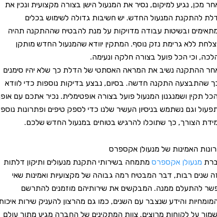
ן, נגיע למיקום, נסיר את המנעול הישן בצורה מקצועית ונכין את
תקנת המנעול החדש. יש חשיבות גדולה לשימוש בכלים
ם ובשיטות עבודה מדויקות על מנת להבטיח שההתקנה תהיה
ללא גרימת נזק נוסף. המתקין יוודא שהמנעול החדש מותקן
וכי הכל פועל בצורה חלקה ונעימה.
תקנה נשיב את המראה האסתטי של הדלת כך שלא יהיו סימנים
בצעה התקנה חדשה. בסיום, נבצע בדיקות נוספות כדי לוודא
ין ושמנגנון המנעול פועל בצורה אופטימלית. נכיר אתכם עם אופן
וגם נשתמש בניסיון העשיר שלנו כדי לספק טיפים ופתרונות נוספים
צורך, כך שתוכלו להרגיש בטוחים במנעול החדש שלכם.
 האמינות של מנעולן אקספרס
נעולן אקספרס
מתמחה בשירותי התקנת מנעולים ותיקון דלתות
ם רבות, דבר המבטיח רמה גבוהה של מקצועיות ואמינות שאי
התעלם ממנה. המבקשים את שירותיהם מוזמנים להתרשם
ות והידע שנצבר עם השנים, כמו גם מהרצון להעניק שירות איכותי
על לקוחות מרוצים. צוות המתקינים של החברה מגיע מתוך עולם