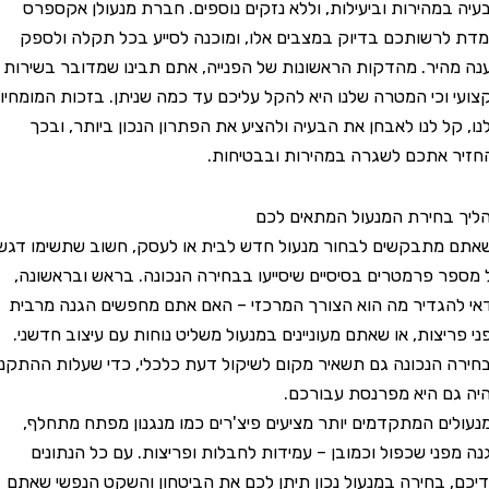
מהירות וביעילות, וללא נזקים נוספים. חברת מנעולן אקספרס
רשותכם בדיוק במצבים אלו, ומוכנה לסייע בכל תקלה ולספק
יר. מהדקות הראשונות של הפנייה, אתם תבינו שמדובר בשירות
וכי המטרה שלנו היא להקל עליכם עד כמה שניתן. בזכות המומחיות
ל לנו לאבחן את הבעיה ולהציע את הפתרון הנכון ביותר, ובכך
אתכם לשגרה במהירות ובבטיחות.
חירת המנעול המתאים לכם
תבקשים לבחור מנעול חדש לבית או לעסק, חשוב שתשימו דגש
 פרמטרים בסיסיים שיסייעו בבחירה הנכונה. בראש ובראשונה,
גדיר מה הוא הצורך המרכזי – האם אתם מחפשים הגנה מרבית
יצות, או שאתם מעוניינים במנעול משליט נוחות עם עיצוב חדשני.
הנכונה גם תשאיר מקום לשיקול דעת כלכלי, כדי שעלות ההתקנה
 היא מפרנסת עבורכם.
ם המתקדמים יותר מציעים פיצ'רים כמו מנגנון מפתח מתחלף,
ני שכפול וכמובן – עמידות לחבלות ופריצות. עם כל הנתונים
 בחירה במנעול נכון תיתן לכם את הביטחון והשקט הנפשי שאתם