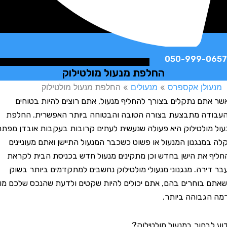
050-999-
החלפת מנעול מולטילוק
לן אקספרס
»
מנעולים
»
החלפת מנעול מולטילוק
ם נתקלים בצורך להחליף מנעול, אתם רוצים להיות בטוחים
ה מתבצעת בצורה הטובה והבטוחה ביותר האפשרית. החלפת
ולטילוק היא פעולה שנעשית לעתים קרובות בעקבות אובדן מפתח,
נגנון המנעול או פשוט כשכבר המנעול התיישן ואתם מעוניינים
את הישן בחדש וכן מתקינים מנעול חדש בכניסת הבית לקראת
רה. מנגנוני מנעולי מולטילוק נחשבים למתקדמים ביותר בשוק
בוחרים בהם, אתם יכולים להיות שקטים ולדעת שהנכס שלכם מוגן
בוהה ביותר.
חור במנעול מולטילוק?