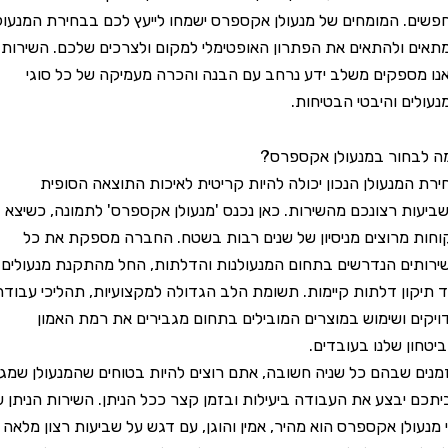
 המומחים של מנעולן אקספרס ישמחו לייעץ לכם בבחירת המנעול
ולהתאים את הפתרון האופטימלי למקום ולצרכים שלכם. השירות
פקים משלב ידע נרחב עם הבנה והכרה מעמיקה של כל סוגי
ם והיבטי הבטיחות.
חור במנעולן אקספרס?
מנעולן הנכון יכולה להיות קריטית לאיכות התוצאה הסופית
ת רצונכם מהשירות. כאן נכנס 'מנעולן אקספרס' לתמונה, כשיצא
מרוצים מניסיון של שנים רבות בשטח. החברה מספקת את כל
ם הנדרשים בתחום המנעולנות והדלתות, החל מהתקנת מנעולים
ון דלתות קיימות. תשומת הלב הגדולה למקצועיות, תהליכי עבודה
 ושימוש במוצרים המובילים בתחום מגבירים את רמת האמון
ן שלנו בעובדים.
שבהם כל שניה חשובה, אתם רוצים להיות בטוחים שהמנעולן שמגיע
יבצע את העבודה ביעילות ובזמן קצר ככל הניתן. השירות הניתן על
ולן אקספרס הוא מהיר, אמין והוגן, עם דגש על שביעות רצון מלאה