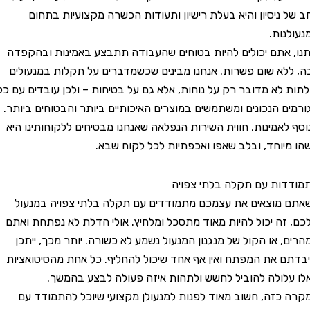
ניסיון והיא בעלת רישיון ותעודות הכשרה מקצועיות בתחום
ות.
אתם יכולים להיות בטוחים שהעבודה תתבצע באמינות ובהקפדה
א שום פשרות. אנחנו מבינים שכשמדברים על תקלות במנעולים
לא מדובר רק על נוחות, אלא גם על בטיחות – ולכן עובדים עם כל
 הנכונים ומשתמשים במוצרים האיכותיים ביותר והבטוחים ביותר.
אמינות, חווית השירות הנפלאה שאנחנו מבטיחים ללקוחותינו היא
וחד, ובלב שאפו ואכפתיות לכל לקוח שבא.
ת עם תקלה בלתי צפויה
וצאים את עצמכם מתמודדים עם תקלה בלתי צפויה במנעול
ה יכול להיות מאוד מתסכל ומלחיץ. אולי הדלת לא נפתחת ואתם
 או הקול של מנגנון המנעול נשמע לא כשורה. יותר מכך, ייתכן
 את המפתח ואין אף אחד שיכול להחליף. כל אחת מהסיטואציות
ולה להוביל לחשש ולתהות איזה פעולה לבצע בהמשך.
זה, חשוב מאוד לפנות למנעולן מקצועי שיוכל להתמודד עם