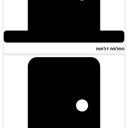
פת דלתות