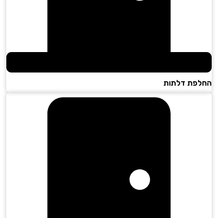
פת דלתות