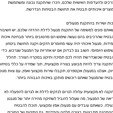
ולהעדפות האישיות שלכם, וזכרו שהתקנה נכונה ומשתמשת
 איכותיים תבטיח את תחושת הבטיחות הנדרשת.
שירות בהתקנת מנעולים
ונים למשימה של התקנת מנעול לדלת ההזזה שלכם, יש חשיבות
שהרכיבים בהם נעשה שימוש הם מהטובים ביותר מבחינת איכות
. מנעול איכותי יהיה עשוי מחומרים חזקים ויקנה תחושת ביטחון
היומיומי. חשוב גם לבדוק אם יש אחריות על המנעול שנרכש, כדי
שכשנדרשת תהיה לכם תמיכה ותיקון במקרה הצורך. תהליך
צריך להיות מבוצע בצורה מקצועית, תוך שמירה על כללי בטיחות
אצלנו במנעולן אקספרס, תקבלו שירות מקצועי ואמין, עם צוות מנוסה
שהמנעול שאתם רוכשים מותקן באיכות הגבוהה ביותר.
א מקצועית עלולה לגרום לנזקים לדלת או לגרום להפעלה לא
ל המנעול, מה שעלול להוביל לשחיקה מהירה יותר של מנגנון
 כשאתם עובדים עם מנעולן אמין ומקצועי, תוכלו להבטיח
 מתבצעת בצורה חלקה וקפדנית. גם המיקום של החורים,