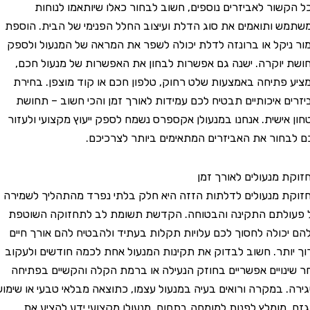
ור לאביזרים נוספים, חשוב לבחור כאלו שיותאמו לנוחות
ותואמים את סוג הדלת ועיצוב החלל הפנימי של הבית. הוספת
יקל או ברונזה לדלת יכולה לשפר את המראה של המנעול ולספק
וקרה. ישנה גם אפשרות לבחון את האפשרות של מנעול חכם,
תיחה באמצעות שלט רחוק, טלפון חכם או קוד מוצפן. בחירת
 איכותיים תבטיח לכם עמידות לאורך זמן והכי חשוב – תחושת
ישית. אנחנו במנעולן אקספרס נשמח לספק ייעוץ מקצועי ולעזור
ור את האביזרים המתאימים ביותר לצרכיכם.
מנעולים לאורך זמן
מנעולים לדלתות הזזה היא חלק בלתי נפרד מהתהליך לשמירה
לתם התקינה והבטוחה. הקדשת תשומת לב לתחזוקה השוטפת
ולה לחסוך לכם עלויות תקלות בעתיד ולהבטיח להם אורך חיים
תר. חשוב לבדוק את תקינות המנעול אחת לכמה חודשים ולעקוב
ויים אפשריים בחוזק הנעילה או ברמת הקלה והקשיים בפתיחה
 במקרה ורואים בעיה במנעול עצמו, כתוצאה מבלאי טבעי או שימוש
מומלץ לפנות למומחה בתחום. מנעולן מקצועי ידע להציע את