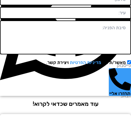
שר/ת את
מדיניות הפרטיות
ויצירת קשר.
וק
 אליי
עוד מאמרים שכדאי לקרוא!