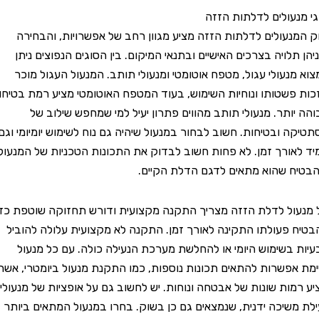
עולים לדלתות הזזה
עולים לדלתות הזזה מציע מגוון רחב של אפשרויות, והבחירה
לויה בצרכים האישיים ובתנאי המיקום. בין הסוגים הנפוצים ניתן
נעולי עגול, מטפח אוטומטי ומנעולי תותב. המנעול העגול מוכר
שטותו ונוחיות השימוש, בעוד המטפח האוטומטי מציע רמת בטיחות
ותר. מנעולי תותב מהווים פתרון יעיל למי שמחפש שילוב של
 ובטיחות. חשוב לבחור במנעול שיהיה גם נוח לשימוש יומיומי וגם
ורך זמן. לא פחות חשוב לבדוק את התכונות הטכניות של המנעול
 שהוא מתאים לדגם הדלת הקיים.
ל לדלת הזזה מצריך התקנה מקצועית ודורש תחזוקה שוטפת כדי
פעולתו התקינה לאורך זמן. התקנה לא מקצועית עלולה להוביל
בשימוש היומי או להחלשת מערכת הנעילה כולה. עם כל מנעול
פשרות להתאים תכונות נוספות, כמו התקנת מנעול ביומטרי, אשר
ות שונות של אבטחה ונוחות. יש לחשוב גם על אופציות של מנעולי
שיכה ידנית, שנמצאים גם כן בשוק. בחרו במנעול המתאים ביותר