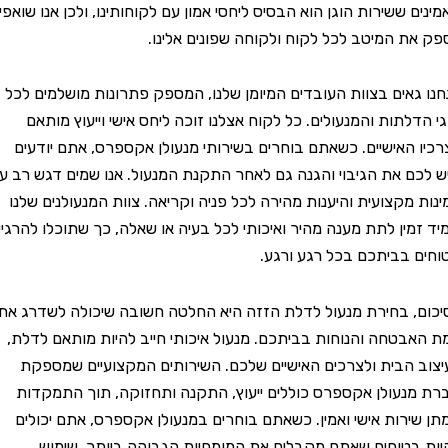
ששירות הוגן הוא הבסיס ליחסי אמון עם לקוחותינו, ולכן אנו שואפים
 המיטב לכל לקוח ולקוחה שפונים אלינו.
אים בצוות העובדים המיומן שלנו, המספק פתרונות מושלמים לכל
תות והמנעולים. כל לקוח אצלנו זוכה ליחס אישי וייעוץ מותאם
האישיים. כשאתם בוחרים בשירותי מנעולן אקספרס, אתם יודעים
 את הגיבוי והגנה גם לאחר התקנת המנעול. אנו שמים דגש רב על
מקצועית והיענות מהירה לכל פניה וקריאה. צוות המנעולנים שלנו
ין לתת מענה מהיר ואיכותי לכל בעיה או שאלה, כך שתוכלו להרגיש
בביתכם בכל רגע ורגע.
 בחירת מנעול לדלת הזזה היא החלטה חשובה שיכולה לשדרג את
טחה והנוחות בביתכם. מנעול איכותי חייב להיות מותאם לדלת,
הבית ולצרכים האישיים שלכם. השירותים המקצועיים שמספקת
עולן אקספרס כוללים ייעוץ, התקנה ותחזוקה, תוך התמקדות
רות אישי ואמין. כשאתם בוחרים במנעולן אקספרס, אתם יכולים
טוחים שאתם מקבלים את המומחיות הגבוהה ביותר, שימוש